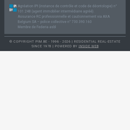
Agréation IPI (instance de contrôle et code de déontologie) n°
101.248 (agent immobilier intermédiaire agréé).
Assurance RC professionnelle et cautionnement via AXA
Belgium SA – police collective n° 730.390.160
Membre de Federia asbl
© COPYRIGHT PIM.BE - 1996 - 2026 | RESIDENTIAL REAL-ESTATE
SINCE 1978 | POWERED BY
INSIDE WEB