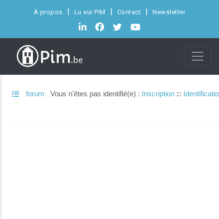
À propos
Lu sur PIM
Contact
Newsletter
forum
Vous n'êtes pas identifié(e) :
Inscription
::
Identificati