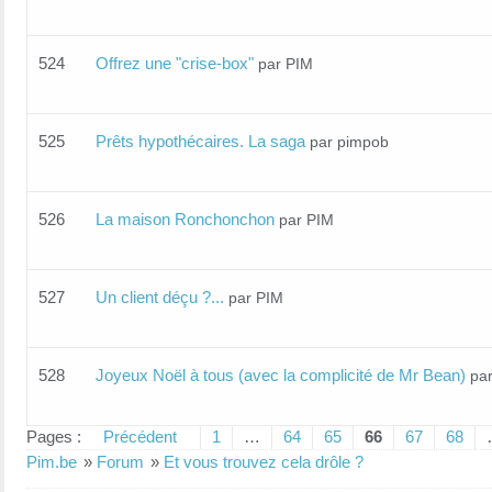
524
Offrez une "crise-box"
par PIM
525
Prêts hypothécaires. La saga
par pimpob
526
La maison Ronchonchon
par PIM
527
Un client déçu ?...
par PIM
528
Joyeux Noël à tous (avec la complicité de Mr Bean)
pa
Pages :
Précédent
1
…
64
65
66
67
68
Pim.be
»
Forum
»
Et vous trouvez cela drôle ?