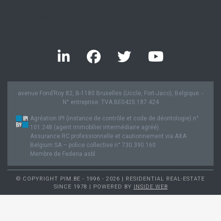
Twitter feed is not available at the moment.
avenue Fond’Roy 82, B-1180 Bruxelles (Uccle, Fort-Jaco), Belgique. -
N° entreprise: TVA BE0425.187.424
Agréation IPI (instance de contrôle et code de déontologie) n°
101.248 (agent immobilier intermédiaire agréé).
Assurance RC professionnelle et cautionnement via AXA
Belgium SA – police collective n° 730.390.160
Membre de Federia asbl
© COPYRIGHT PIM.BE - 1996 - 2026 | RESIDENTIAL REAL-ESTATE
SINCE 1978 | POWERED BY
INSIDE WEB