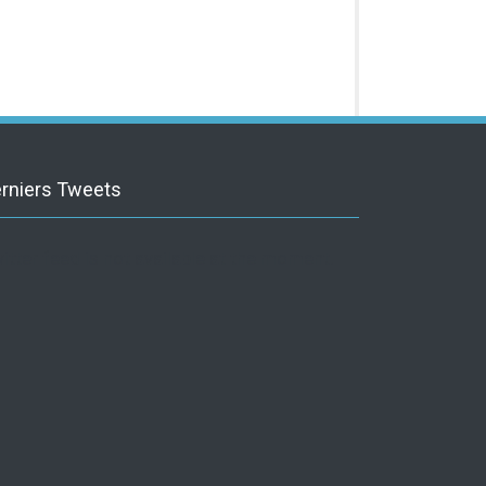
rniers Tweets
itter feed is not available at the moment.