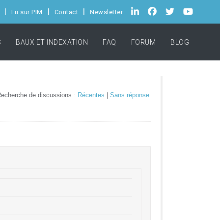
Lu sur PIM
Contact
Newsletter
S
BAUX ET INDEXATION
FAQ
FORUM
BLOG
echerche de discussions :
Récentes
|
Sans réponse