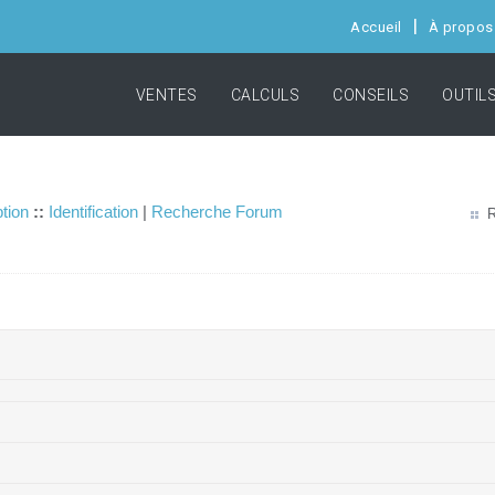
Accueil
À propos
VENTES
CALCULS
CONSEILS
OUTIL
ption
::
Identification
|
Recherche Forum
R