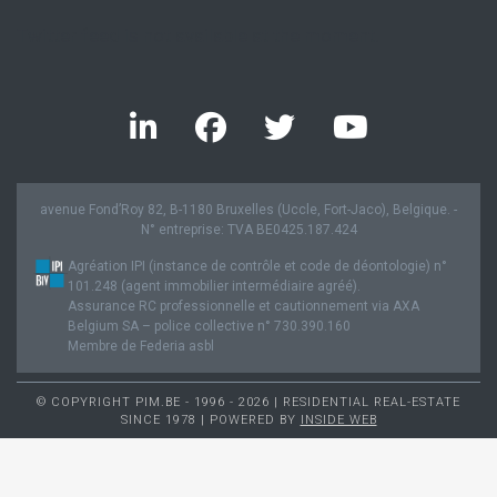
Twitter feed is not available at the moment.
avenue Fond’Roy 82, B-1180 Bruxelles (Uccle, Fort-Jaco), Belgique. -
N° entreprise: TVA BE0425.187.424
Agréation IPI (instance de contrôle et code de déontologie) n°
101.248 (agent immobilier intermédiaire agréé).
Assurance RC professionnelle et cautionnement via AXA
Belgium SA – police collective n° 730.390.160
Membre de Federia asbl
© COPYRIGHT PIM.BE - 1996 - 2026 | RESIDENTIAL REAL-ESTATE
SINCE 1978 | POWERED BY
INSIDE WEB