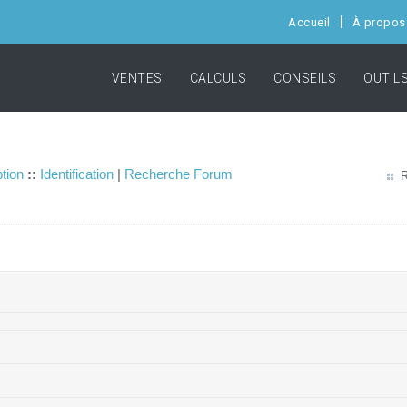
Accueil
À propos
VENTES
CALCULS
CONSEILS
OUTIL
ption
::
Identification
|
Recherche Forum
R