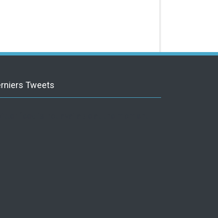
rniers Tweets
itter feed is not available at the moment.