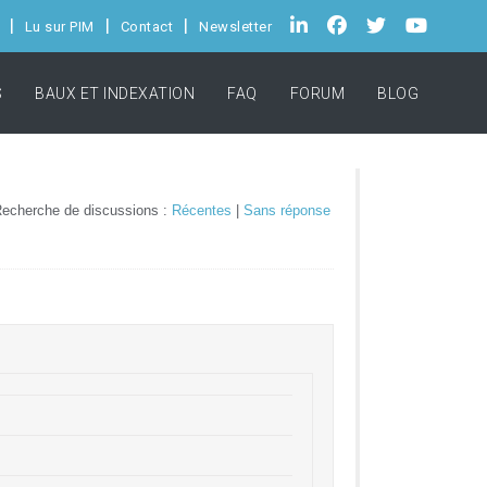
Lu sur PIM
Contact
Newsletter
S
BAUX ET INDEXATION
FAQ
FORUM
BLOG
echerche de discussions :
Récentes
|
Sans réponse