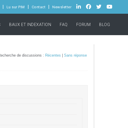
Lu sur PIM
Contact
Newsletter
S
BAUX ET INDEXATION
FAQ
FORUM
BLOG
echerche de discussions :
Récentes
|
Sans réponse