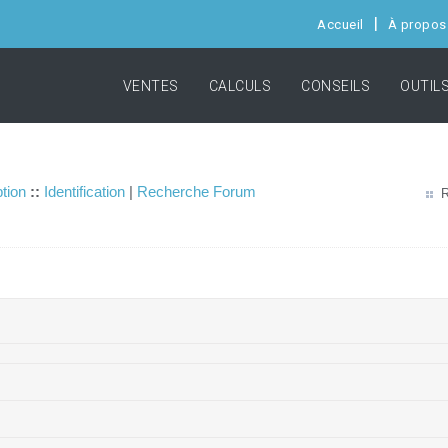
Accueil
À propos
VENTES
CALCULS
CONSEILS
OUTIL
ption
::
Identification
|
Recherche Forum
R