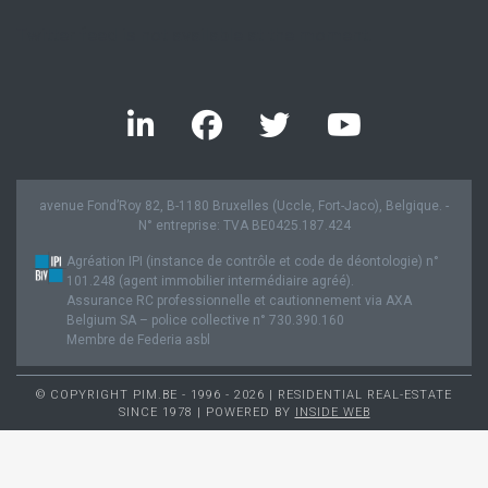
Twitter feed is not available at the moment.
avenue Fond’Roy 82, B-1180 Bruxelles (Uccle, Fort-Jaco), Belgique. -
N° entreprise: TVA BE0425.187.424
Agréation IPI (instance de contrôle et code de déontologie) n°
101.248 (agent immobilier intermédiaire agréé).
Assurance RC professionnelle et cautionnement via AXA
Belgium SA – police collective n° 730.390.160
Membre de Federia asbl
© COPYRIGHT PIM.BE - 1996 - 2026 | RESIDENTIAL REAL-ESTATE
SINCE 1978 | POWERED BY
INSIDE WEB