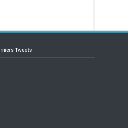
rniers Tweets
itter feed is not available at the moment.