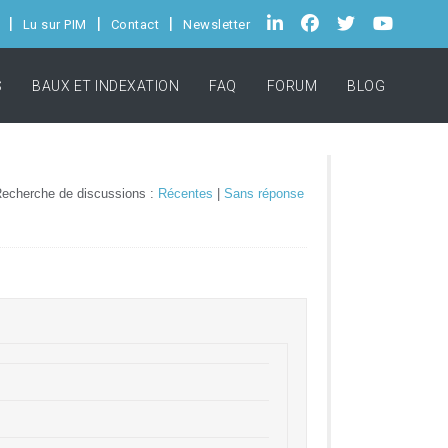
Lu sur PIM
Contact
Newsletter
S
BAUX ET INDEXATION
FAQ
FORUM
BLOG
echerche de discussions :
Récentes
|
Sans réponse