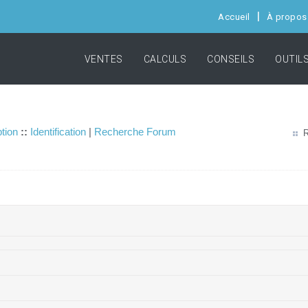
Accueil
À propos
VENTES
CALCULS
CONSEILS
OUTIL
ption
::
Identification
|
Recherche Forum
R