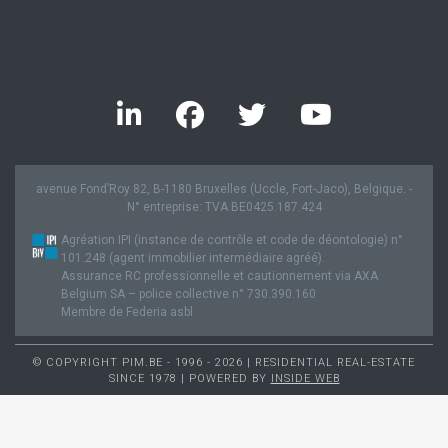
Twitter feed is not available at the moment.
avenue Fond’Roy 82, B-1180 Bruxelles (Uccle, Fort-Jaco), Belgique. -
N° entreprise: TVA BE0425.187.424
Agréation IPI (instance de contrôle et code de déontologie) n°
101.248 (agent immobilier intermédiaire agréé).
Assurance RC professionnelle et cautionnement via AXA
Belgium SA – police collective n° 730.390.160
Membre de Federia asbl
© COPYRIGHT PIM.BE - 1996 - 2026 | RESIDENTIAL REAL-ESTATE
SINCE 1978 | POWERED BY
INSIDE WEB