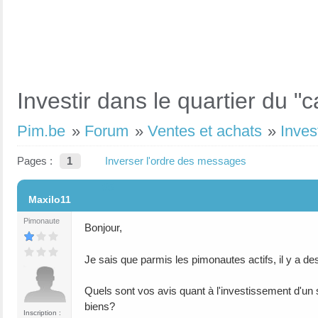
Investir dans le quartier du "c
Pim.be
»
Forum
»
Ventes et achats
»
Inves
Pages :
1
Inverser l'ordre des messages
#5
Maxilo11
Pimonaute
Bonjour,
Je sais que parmis les pimonautes actifs, il y a de
Quels sont vos avis quant à l'investissement d'un s
biens?
Inscription :