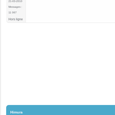
21-03-2010
Messages :
11 067
Hors ligne
#2
Himura