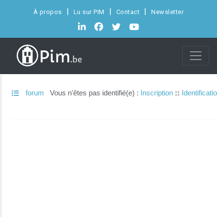
À propos
Lu sur PIM
Contact
Newsletter
forum
Vous n'êtes pas identifié(e) :
Inscription
::
Identificati