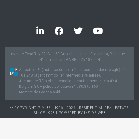
Twitter feed is not available at the moment.
avenue Fond’Roy 82, B-1180 Bruxelles (Uccle, Fort-Jaco), Belgique. -
N° entreprise: TVA BE0425.187.424
Agréation IPI (instance de contrôle et code de déontologie) n°
101.248 (agent immobilier intermédiaire agréé).
Assurance RC professionnelle et cautionnement via AXA
Belgium SA – police collective n° 730.390.160
Membre de Federia asbl
© COPYRIGHT PIM.BE - 1996 - 2026 | RESIDENTIAL REAL-ESTATE
SINCE 1978 | POWERED BY
INSIDE WEB