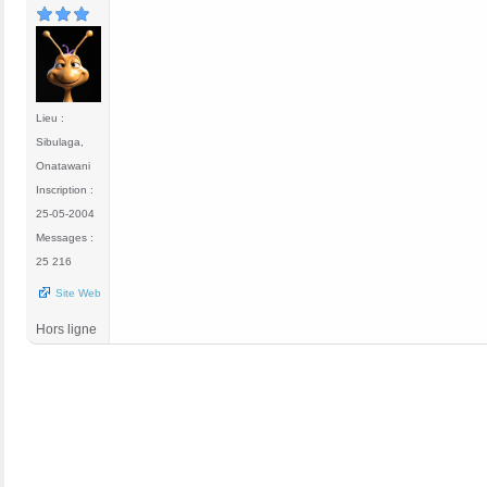
Lieu :
Sibulaga,
Onatawani
Inscription :
25-05-2004
Messages :
25 216
Site Web
Hors ligne