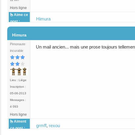
Hors ligne
Aime ce
Himura
post :
#4
Himura
Pimonaute
Un mail ancien... mais une prose toujours telleme
incurable
Lieu : Liège
Inscription :
05-06-2013
Messages :
4 093
Hors ligne
Aiment
grmff
,
rexou
ce post :