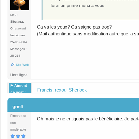
ferai un prime merci à vous
Lieu :
Sibulaga,
Ca va les yeux? Ca saigne pas trop?
Onatawani
(Mail authentique sans modification autre que la su
Inscription :
25-05-2004
Messages :
25 216
Site Web
Hors ligne
Aiment
Francis
,
rexou
,
Sherlock
ce post :
#1
grmff
Pimonaute
Oh mais je ne critiquais pas le bénéficiaire. Je pa
non
modérable