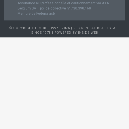
Assurance RC professionnelle et cautionnement via AXA
Belgium SA – police collective n° 730.390.160
Membre de Federia asbl
© COPYRIGHT PIM.BE - 1996 - 2026 | RESIDENTIAL REAL-ESTATE
SINCE 1978 | POWERED BY
INSIDE WEB