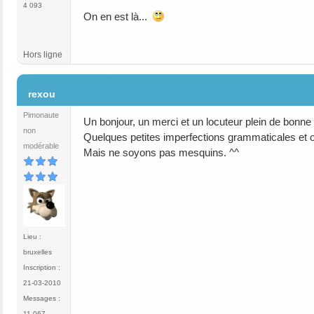
4 093
On en est là...
Hors ligne
#3
rexou
Pimonaute
Un bonjour, un merci et un locuteur plein de bonne 
non
Quelques petites imperfections grammaticales et o
modérable
Mais ne soyons pas mesquins. ^^
Lieu :
bruxelles
Inscription :
21-03-2010
Messages :
11 067