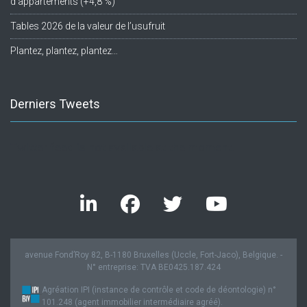
d’appartements (+4,8 %)
Tables 2026 de la valeur de l’usufruit
Plantez, plantez, plantez…
Derniers Tweets
Twitter feed is not available at the moment.
avenue Fond’Roy 82, B-1180 Bruxelles (Uccle, Fort-Jaco), Belgique. -
N° entreprise: TVA BE0425.187.424
Agréation IPI (instance de contrôle et code de déontologie) n°
101.248 (agent immobilier intermédiaire agréé).