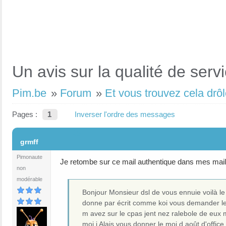
Un avis sur la qualité de ser
Pim.be
»
Forum
»
Et vous trouvez cela drôl
Pages :
1
Inverser l'ordre des messages
#5
grmff
Pimonaute
Je retombe sur ce mail authentique dans mes mails
non
modérable
Bonjour Monsieur dsl de vous ennuie voilà 
donne par écrit comme koi vous demander le
m avez sur le cpas jent nez ralebole de eux 
moi j Alais vous donner le moi d août d'offi