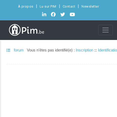
À propos
Lu sur PIM
Contact
Newsletter
forum
Vous n'êtes pas identifié(e) :
Inscription
::
Identificati