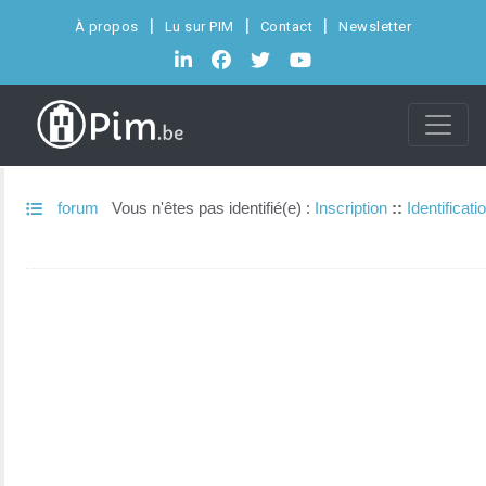
À propos
Lu sur PIM
Contact
Newsletter
forum
Vous n'êtes pas identifié(e) :
Inscription
::
Identificati