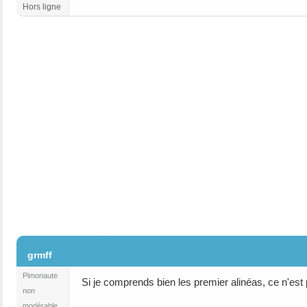
Hors ligne
#2
grmff
Pimonaute
Si je comprends bien les premier alinéas, ce n'est
non
modérable