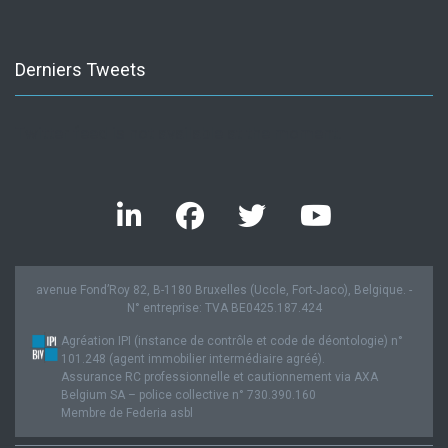
Derniers Tweets
Twitter feed is not available at the moment.
avenue Fond’Roy 82, B-1180 Bruxelles (Uccle, Fort-Jaco), Belgique. -
N° entreprise: TVA BE0425.187.424
Agréation IPI (instance de contrôle et code de déontologie) n°
101.248 (agent immobilier intermédiaire agréé).
Assurance RC professionnelle et cautionnement via AXA
Belgium SA – police collective n° 730.390.160
Membre de Federia asbl