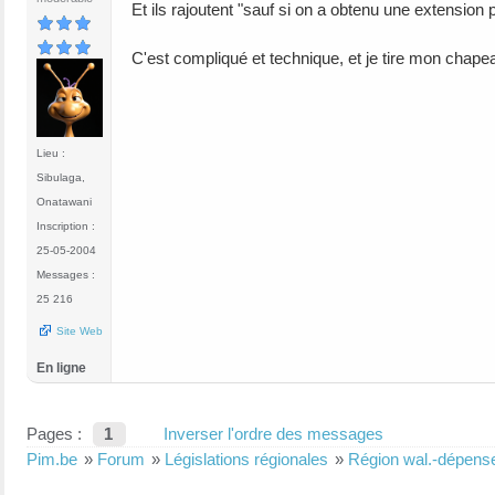
Et ils rajoutent "sauf si on a obtenu une extension
C'est compliqué et technique, et je tire mon chapeau
Lieu :
Sibulaga,
Onatawani
Inscription :
25-05-2004
Messages :
25 216
Site Web
En ligne
Pages :
1
Inverser l'ordre des messages
Pim.be
»
Forum
»
Législations régionales
»
Région wal.-dépenses