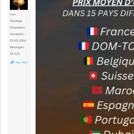
Lieu :
Sibulaga,
Onatawani
Inscription :
25-05-2004
Messages :
25 215
Site Web