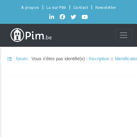
À propos
Lu sur PIM
Contact
Newsletter
forum
Vous n'êtes pas identifié(e) :
Inscription
::
Identificati