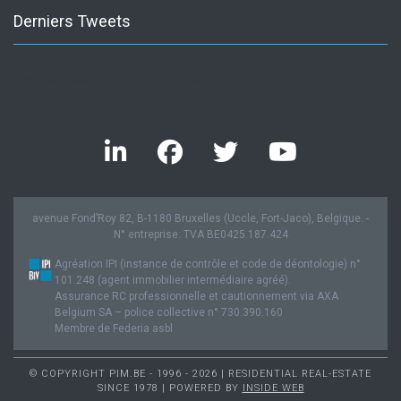
Derniers Tweets
Twitter feed is not available at the moment.
avenue Fond’Roy 82, B-1180 Bruxelles (Uccle, Fort-Jaco), Belgique. -
N° entreprise: TVA BE0425.187.424
Agréation IPI (instance de contrôle et code de déontologie) n°
101.248 (agent immobilier intermédiaire agréé).
Assurance RC professionnelle et cautionnement via AXA
Belgium SA – police collective n° 730.390.160
Membre de Federia asbl
© COPYRIGHT PIM.BE - 1996 - 2026 | RESIDENTIAL REAL-ESTATE
SINCE 1978 | POWERED BY
INSIDE WEB