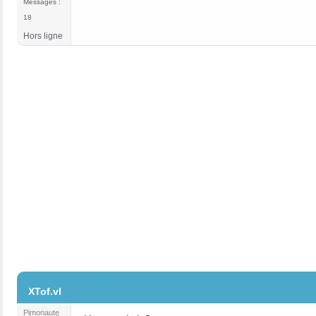
Messages :
18
Hors ligne
#2
XTof.vl
Pimonaute