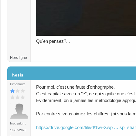
Qu'en pensez?...
Hors ligne
#1
hesis
Pimonaute
Pour moi, c'est une faute d'orthographe.
C'est capitale avec un "e", ce qui signifie que c'
Évidemment, on a jamais les méthodologie appliqué
Par contre si vous aimez les chiffres, j'ai sous la 
Inscription :
https://drive.google.com/file/d/1wr-Xwp … sp=shar
16-07-2023