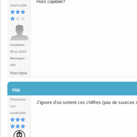
Hors capitale?
intarissable
Inscription :
08-11-2016
Messages :
505
Hors ligne
#3
PIM
Pimonaute
J'ignore d'où sortent ces chiffres (pas de sources 
non
modérable