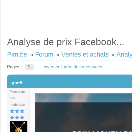
Analyse de prix Facebook...
Pim.be
»
Forum
»
Ventes et achats
»
Analy
Pages :
1
Inverser l'ordre des messages
#4
grmff
Pimonaute
non
modérable