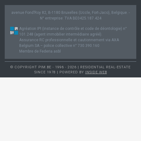
avenue Fond’Roy 82, B-1180 Bruxelles (Uccle, Fort-Jaco), Belgique. -
N° entreprise: TVA BE0425.187.424
Agréation IPI (instance de contrôle et code de déontologie) n°
101.248 (agent immobilier intermédiaire agréé).
Assurance RC professionnelle et cautionnement via AXA
Belgium SA – police collective n° 730.390.160
Membre de Federia asbl
© COPYRIGHT PIM.BE - 1996 - 2026 | RESIDENTIAL REAL-ESTATE
SINCE 1978 | POWERED BY
INSIDE WEB