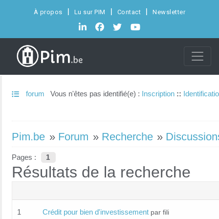
À propos
Lu sur PIM
Contact
Newsletter
forum
Vous n'êtes pas identifié(e) :
Inscription
::
Identificati
Pim.be
»
Forum
»
Recherche
»
Discussions
Pages :
1
Résultats de la recherche
1
Crédit pour bien d'investissement
par fili