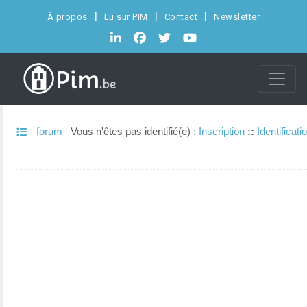
À propos
Lu sur PIM
Contact
Newsletter
forum
Vous n'êtes pas identifié(e) :
Inscription
::
Identificati