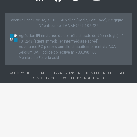
avenue Fond’Roy 82, B-1180 Bruxelles (Uccle, Fort-Jaco), Belgique. -
N° entreprise: TVA BE0425.187.424
Agréation IPI (instance de contrôle et code de déontologie) n°
101.248 (agent immobilier intermédiaire agréé).
Assurance RC professionnelle et cautionnement via AXA
Belgium SA – police collective n° 730.390.160
Membre de Federia asbl
© COPYRIGHT PIM.BE - 1996 - 2026 | RESIDENTIAL REAL-ESTATE
SINCE 1978 | POWERED BY
INSIDE WEB