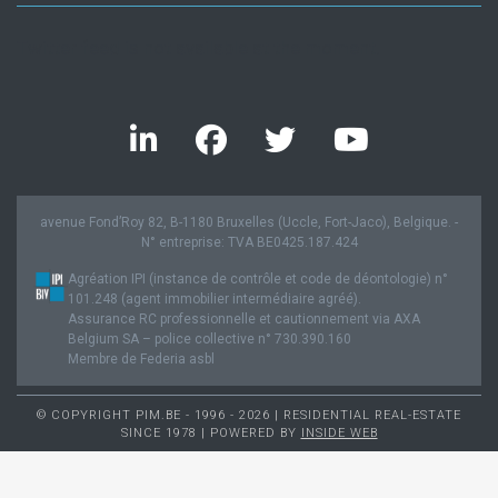
Twitter feed is not available at the moment.
avenue Fond’Roy 82, B-1180 Bruxelles (Uccle, Fort-Jaco), Belgique. -
N° entreprise: TVA BE0425.187.424
Agréation IPI (instance de contrôle et code de déontologie) n°
101.248 (agent immobilier intermédiaire agréé).
Assurance RC professionnelle et cautionnement via AXA
Belgium SA – police collective n° 730.390.160
Membre de Federia asbl
© COPYRIGHT PIM.BE - 1996 - 2026 | RESIDENTIAL REAL-ESTATE
SINCE 1978 | POWERED BY
INSIDE WEB