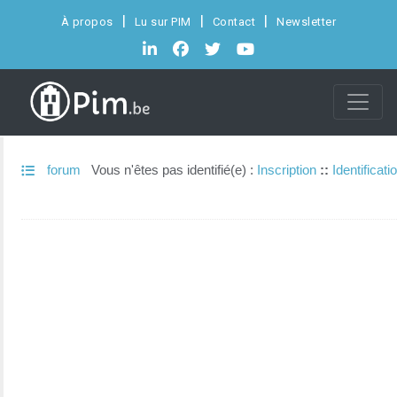
À propos
Lu sur PIM
Contact
Newsletter
forum
Vous n'êtes pas identifié(e) :
Inscription
::
Identificati