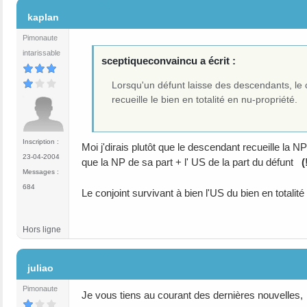
#6
kaplan
Pimonaute
intarissable
sceptiqueconvaincu a écrit :
Lorsqu'un défunt laisse des descendants, le c
recueille le bien en totalité en nu-propriété.
Inscription :
Moi j'dirais plutôt que le descendant recueille la N
23-04-2004
que la NP de sa part + l' US de la part du défunt
(
Messages :
684
Le conjoint survivant à bien l'US du bien en totali
Hors ligne
#7
juliao
Pimonaute
Je vous tiens au courant des dernières nouvelles,