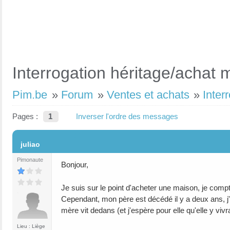
Interrogation héritage/achat 
Pim.be
»
Forum
»
Ventes et achats
»
Inter
Pages :
1
Inverser l'ordre des messages
#1
juliao
Pimonaute
Bonjour,
Je suis sur le point d'acheter une maison, je compte
Cependant, mon père est décédé il y a deux ans, j'
mère vit dedans (et j'espère pour elle qu'elle y vi
Lieu : Liège