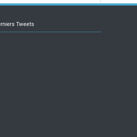
rniers Tweets
itter feed is not available at the moment.