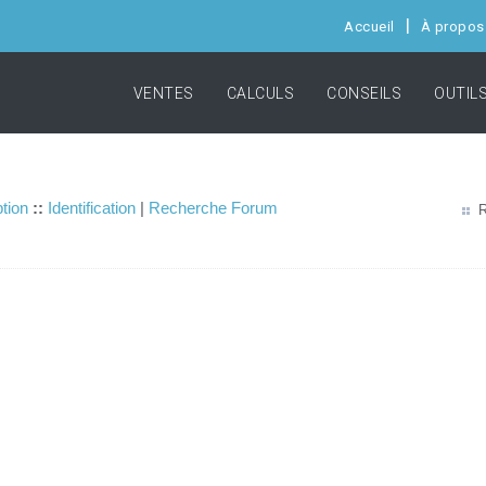
Accueil
À propos
VENTES
CALCULS
CONSEILS
OUTIL
ption
::
Identification
|
Recherche Forum
R