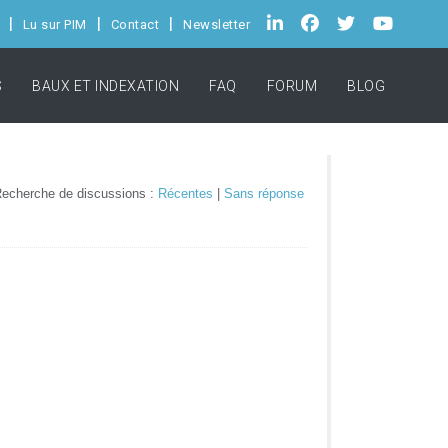
Lu sur PIM
Contact
Newsletter
S
BAUX ET INDEXATION
FAQ
FORUM
BLOG
echerche de discussions :
Récentes
|
Sans réponse