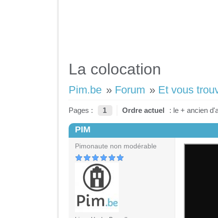
La colocation
Pim.be
»
Forum
»
Et vous trou
Pages :
1
Ordre actuel
: le + ancien d'
PIM
#1
Pimonaute non modérable