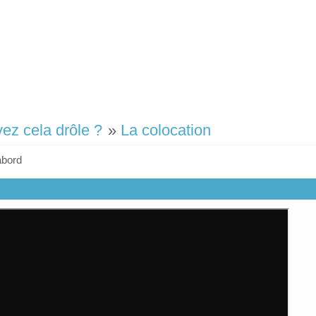
vez cela drôle ?
»
La colocation
abord