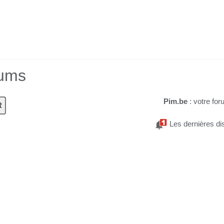
rums
Pim.be
: votre for
Les dernières di