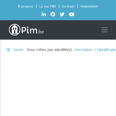
À propos
Lu sur PIM
Contact
Newsletter
forum
Vous n'êtes pas identifié(e) :
Inscription
::
Identificati