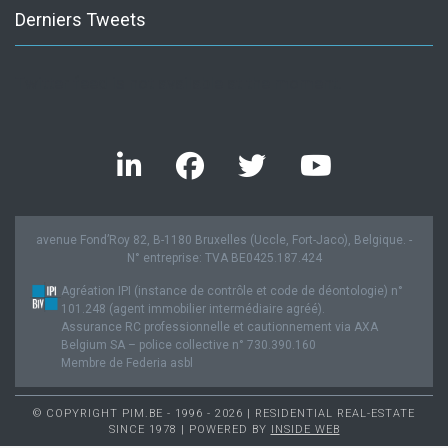
Derniers Tweets
Twitter feed is not available at the moment.
avenue Fond’Roy 82, B-1180 Bruxelles (Uccle, Fort-Jaco), Belgique. -
N° entreprise: TVA BE0425.187.424
Agréation IPI (instance de contrôle et code de déontologie) n°
101.248 (agent immobilier intermédiaire agréé).
Assurance RC professionnelle et cautionnement via AXA
Belgium SA – police collective n° 730.390.160
Membre de Federia asbl
© COPYRIGHT PIM.BE - 1996 - 2026 | RESIDENTIAL REAL-ESTATE
SINCE 1978 | POWERED BY
INSIDE WEB