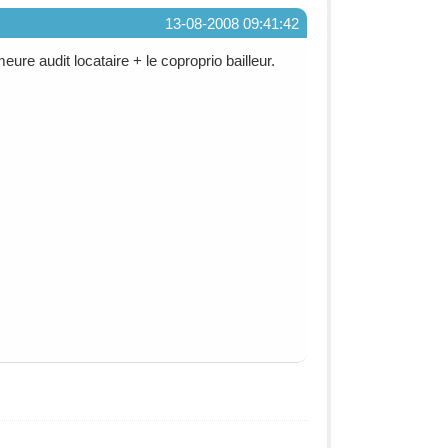
13-08-2008 09:41:42
ure audit locataire + le coproprio bailleur.