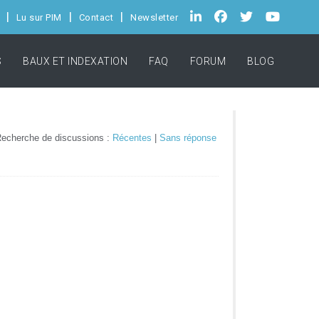
Lu sur PIM
Contact
Newsletter
S
BAUX ET INDEXATION
FAQ
FORUM
BLOG
echerche de discussions :
Récentes
|
Sans réponse