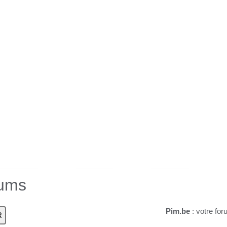
rums
Pim.be
: votre for