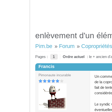
enlèvement d'un élém
Pim.be
»
Forum
»
Copropriétés
Pages :
1
Ordre actuel
: le + ancien d'
Francis
#1
Pimonaute incurable
Un commerç
de la copr
fait de ten
considérée
Le syndic v
éventuelle