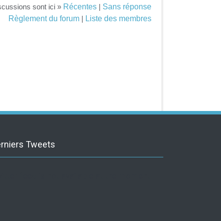
Récentes
Sans réponse
scussions sont ici »
|
Règlement du forum
Liste des membres
|
rniers Tweets
itter feed is not available at the moment.