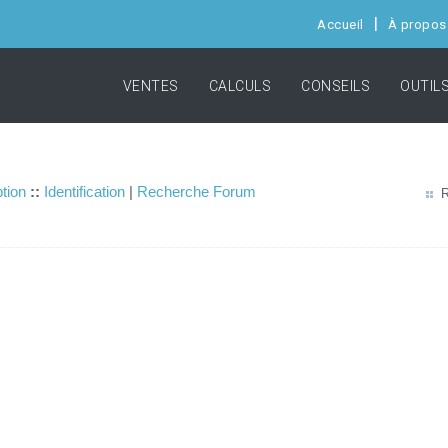
Accueil
À propos
VENTES
CALCULS
CONSEILS
OUTIL
ption
::
Identification
|
Recherche Forum
R