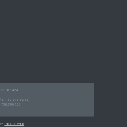
0425.187.424
ntermédiaire agréé).
° 730.390.160
 BY
INSIDE WEB