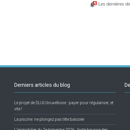
Les dernières di
Derniers articles du blog
De
Le projet de DLUU bruxelloise : payer pour régulariser, et
Tw
vite !
La piscine: ne plongez pas tête baissée
L’immobilier du 2e trimestre 2026 : forte hausse des