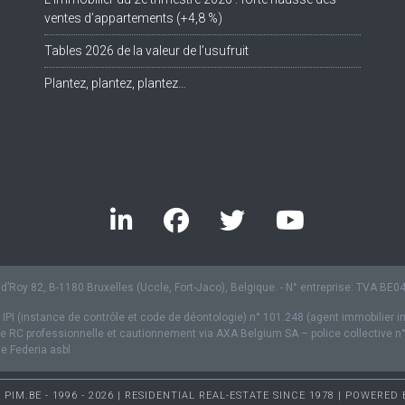
ventes d’appartements (+4,8 %)
Tables 2026 de la valeur de l’usufruit
Plantez, plantez, plantez…
’Roy 82, B-1180 Bruxelles (Uccle, Fort-Jaco), Belgique. - N° entreprise: TVA BE
 IPI (instance de contrôle et code de déontologie) n° 101.248 (agent immobilier i
 RC professionnelle et cautionnement via AXA Belgium SA – police collective n
 Federia asbl
PIM.BE - 1996 - 2026 | RESIDENTIAL REAL-ESTATE SINCE 1978 | POWERED