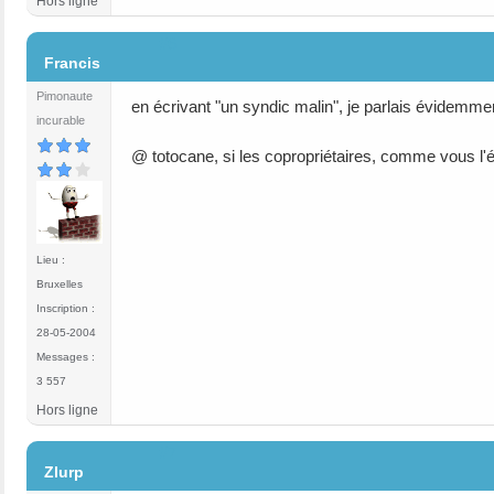
Hors ligne
#6
Francis
Pimonaute
en écrivant "un syndic malin", je parlais évidemmen
incurable
@ totocane, si les copropriétaires, comme vous l'é
Lieu :
Bruxelles
Inscription :
28-05-2004
Messages :
3 557
Hors ligne
#7
Zlurp