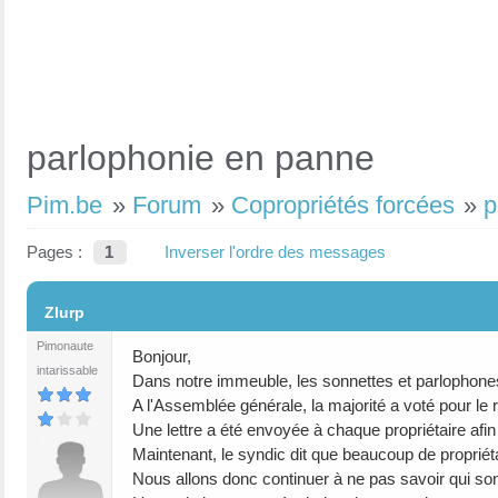
parlophonie en panne
Pim.be
»
Forum
»
Copropriétés forcées
»
p
Pages :
1
Inverser l'ordre des messages
#1
Zlurp
Pimonaute
Bonjour,
intarissable
Dans notre immeuble, les sonnettes et parlophone
A l'Assemblée générale, la majorité a voté pour l
Une lettre a été envoyée à chaque propriétaire afin qu
Maintenant, le syndic dit que beaucoup de propriéta
Nous allons donc continuer à ne pas savoir qui so