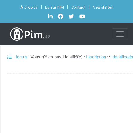
À propos
Lu sur PIM
Contact
Newsletter
forum
Vous n'êtes pas identifié(e) :
Inscription
::
Identificati