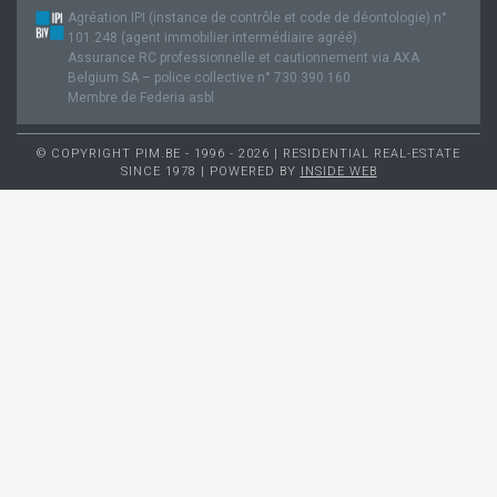
Agréation IPI (instance de contrôle et code de déontologie) n°
101.248 (agent immobilier intermédiaire agréé).
Assurance RC professionnelle et cautionnement via AXA
Belgium SA – police collective n° 730.390.160
Membre de Federia asbl
© COPYRIGHT PIM.BE - 1996 - 2026 | RESIDENTIAL REAL-ESTATE
SINCE 1978 | POWERED BY
INSIDE WEB