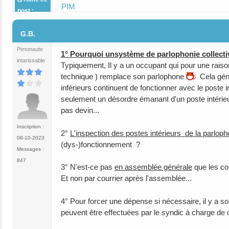
PIM
post :
#15
G.B.
Pimonaute
1° Pourquoi unsystème de parlophonie collecti
intarissable
Typiquement, Il y a un occupant qui pour une raison
technique ) remplace son parlophone
Cela génè
inférieurs continuent de fonctionner avec le poste in
seulement un désordre émanant d'un poste intérieur
pas devin...
Inscription :
2°
L'inspection des postes intérieurs de la parloph
08-10-2023
(dys-)fonctionnement ?
Messages :
847
3° N'est-ce pas
en assemblée générale
que les cop
Et non par courrier après l'assemblée...
4° Pour forcer une dépense si nécessaire, il y a s
peuvent être effectuées par le syndic à charge de 