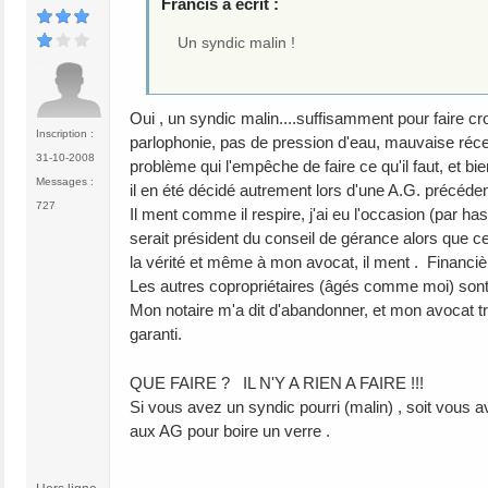
Francis a écrit :
Un syndic malin !
Oui , un syndic malin....suffisamment pour faire c
Inscription :
parlophonie, pas de pression d'eau, mauvaise réc
31-10-2008
problème qui l'empêche de faire ce qu'il faut, et bi
Messages :
il en été décidé autrement lors d'une A.G. précéden
727
Il ment comme il respire, j'ai eu l'occasion (par has
serait président du conseil de gérance alors que celu
la vérité et même à mon avocat, il ment . Financiè
Les autres copropriétaires (âgés comme moi) sont
Mon notaire m'a dit d'abandonner, et mon avocat tr
garanti.
QUE FAIRE ? IL N'Y A RIEN A FAIRE !!!
Si vous avez un syndic pourri (malin) , soit vous a
aux AG pour boire un verre .