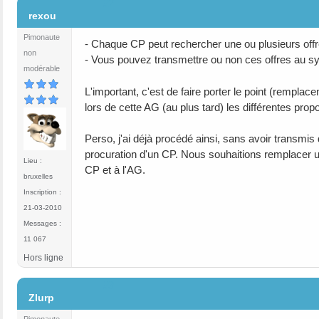
#2
rexou
Pimonaute
- Chaque CP peut rechercher une ou plusieurs offr
non
- Vous pouvez transmettre ou non ces offres au synd
modérable
L'important, c'est de faire porter le point (remplac
lors de cette AG (au plus tard) les différentes prop
Perso, j'ai déjà procédé ainsi, sans avoir transmis d
procuration d'un CP. Nous souhaitions remplacer un
Lieu :
CP et à l'AG.
bruxelles
Inscription :
21-03-2010
Messages :
11 067
Hors ligne
#3
Zlurp