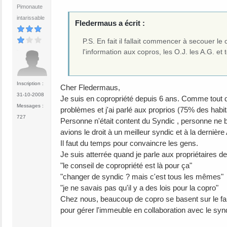
Pimonaute
intarissable
Fledermaus a écrit :
P.S. En fait il fallait commencer à secouer le 
l'information aux copros, les O.J. les A.G. et t
Inscription :
Cher Fledermaus,
31-10-2008
Je suis en copropriété depuis 6 ans. Comme tout dé
Messages :
problèmes et j'ai parlé aux proprios (75% des habit
727
Personne n'était content du Syndic , personne ne b
avions le droit à un meilleur syndic et à la dernière
Il faut du temps pour convaincre les gens.
Je suis atterrée quand je parle aux propriétaires d
"le conseil de copropriété est là pour ça"
"changer de syndic ? mais c'est tous les mêmes"
"je ne savais pas qu'il y a des lois pour la copro"
Chez nous, beaucoup de copro se basent sur le fait 
pour gérer l'immeuble en collaboration avec le synd