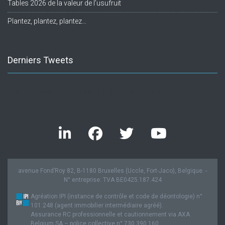
Tables 2026 de la valeur de l’usufruit
Plantez, plantez, plantez…
Derniers Tweets
Twitter feed is not available at the moment.
avenue Fond’Roy 82, B-1180 Bruxelles (Uccle, Fort-Jaco), Belgique. -
N° entreprise: TVA BE0425.187.424
Agréation IPI (instance de contrôle et code de déontologie) n°
101.248 (agent immobilier intermédiaire agréé).
Assurance RC professionnelle et cautionnement via AXA
Belgium SA – police collective n° 730.390.160