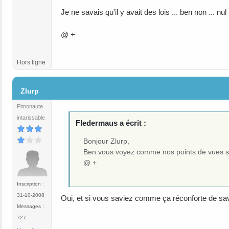
Je ne savais qu'il y avait des lois ... ben non ... nul
@ +
Hors ligne
#9
Zlurp
Pimonaute
intarissable
Fledermaus a écrit :
Bonjour Zlurp,
Ben vous voyez comme nos points de vues su
@ +
Inscription :
31-10-2008
Oui, et si vous saviez comme ça réconforte de savo
Messages :
727