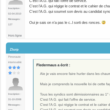
C'est l'A.G. qui fait l'offre de service.
C'est l'A.G. qui régige le contrat et le cahier de ch
Inscription :
C'est l'A.G. qui soumet son devis au candidat syndic .
02-04-2010
Messages :
Oui je sais on n'a pas le c..l sorti des ronces.
127
Hors ligne
#5
Zlurp
Pimonaute
intarissable
Fledermaus a écrit :
Aïe je vais encore faire hurler dans les chau
Mais je comprends la nouvelle loi de cette fa
Tous les syndics sont démissionnaires au 1°
Inscription :
C'est l'A.G. qui fait l'offre de service.
31-10-2008
C'est l'A.G. qui régige le contrat et le cahier
Messages :
C'est l'A.G. qui soumet son devis au candidat sy