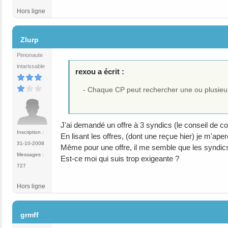
Hors ligne
#12
Zlurp
Pimonaute
intarissable
rexou a écrit :
- Chaque CP peut rechercher une ou plusieur
J'ai demandé un offre à 3 syndics (le conseil de 
Inscription :
En lisant les offres, (dont une reçue hier) je m'ape
31-10-2008
Même pour une offre, il me semble que les syndics 
Messages :
Est-ce moi qui suis trop exigeante ?
727
Hors ligne
#13
grmff