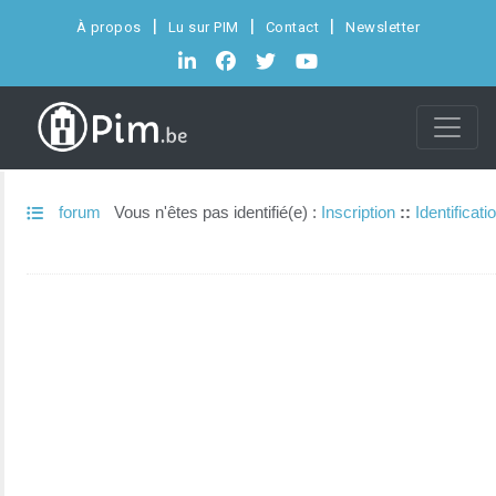
À propos
Lu sur PIM
Contact
Newsletter
forum
Vous n'êtes pas identifié(e) :
Inscription
::
Identificati