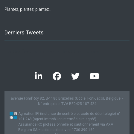
Plantez, plantez, plantez…
Derniers Tweets
Twitter feed is not available at the moment.
avenue Fond’Roy 82, B-1180 Bruxelles (Uccle, Fort-Jaco), Belgique. -
N° entreprise: TVA BE0425.187.424
Agréation IPI (instance de contrôle et code de déontologie) n°
101.248 (agent immobilier intermédiaire agréé).
Assurance RC professionnelle et cautionnement via AXA
Belgium SA – police collective n° 730.390.160