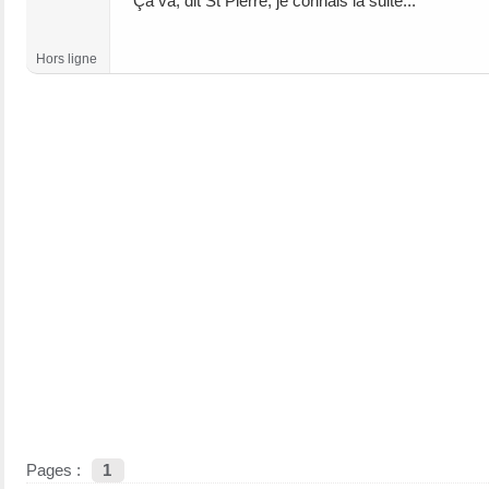
'Ça va, dit St Pierre, je connais la suite...'
Hors ligne
Pages :
1