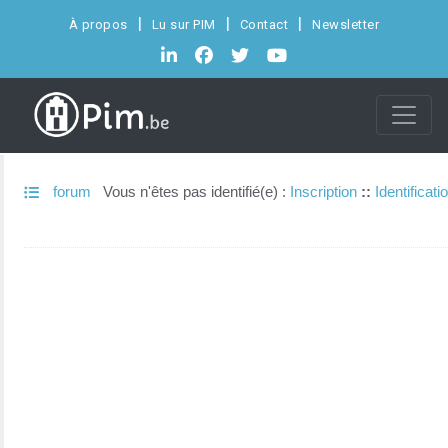
À propos
Lu sur PIM
Contact
Newsletter
forum
Vous n'êtes pas identifié(e) :
Inscription
::
Identificati