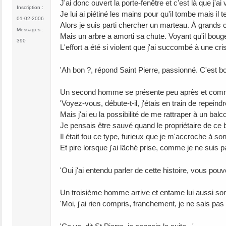
J'ai donc ouvert la porte-fenêtre et c'est là que j
Inscription :
Je lui ai piétiné les mains pour qu'il tombe mais il t
01-02-2006
Alors je suis parti chercher un marteau. À grands c
Messages :
Mais un arbre a amorti sa chute. Voyant qu'il bougeait
390
L'effort a été si violent que j'ai succombé à une cri
'Ah bon ?, répond Saint Pierre, passionné. C'est b
Un second homme se présente peu après et commenc
'Voyez-vous, débute-t-il, j'étais en train de repein
Mais j'ai eu la possibilité de me rattraper à un bal
Je pensais être sauvé quand le propriétaire de ce
Il était fou ce type, furieux que je m'accroche à so
Et pire lorsque j'ai lâché prise, comme je ne suis pa
'Oui j'ai entendu parler de cette histoire, vous pouv
Un troisième homme arrive et entame lui aussi son r
'Moi, j'ai rien compris, franchement, je ne sais pas