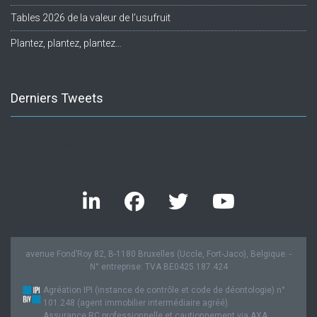
Tables 2026 de la valeur de l’usufruit
Plantez, plantez, plantez…
Derniers Tweets
Twitter feed is not available at the moment.
avenue Fond’Roy 82, B-1180 Bruxelles (Uccle, Fort-Jaco), Belgique. -
N° entreprise: TVA BE0425.187.424
Agréation IPI (instance de contrôle et code de déontologie) n°
101.248 (agent immobilier intermédiaire agréé).
Assurance RC professionnelle et cautionnement via AXA