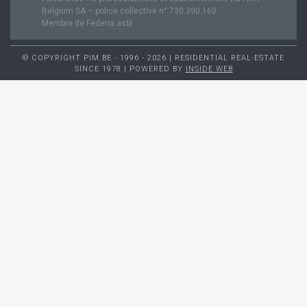
Belgium SA – police collective n° 730.390.160
Membre de Federia asbl
© COPYRIGHT PIM.BE - 1996 - 2026 | RESIDENTIAL REAL-ESTATE
SINCE 1978 | POWERED BY
INSIDE WEB