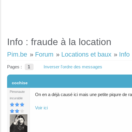
Info : fraude à la location
Pim.be
»
Forum
»
Locations et baux
»
Info
Pages :
1
Inverser l'ordre des messages
#1
cochise
Pimonaute
On en a déjà causé ici mais une petite piqure de r
incurable
Voir ici