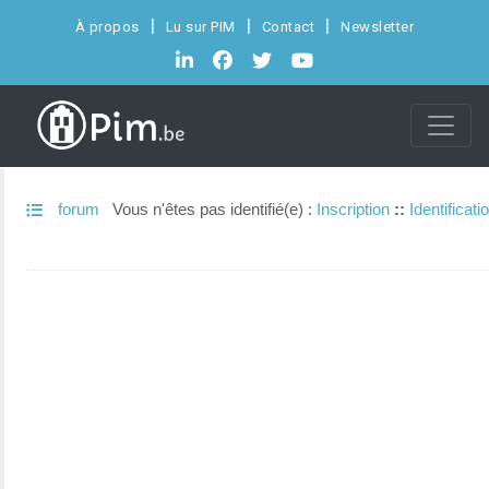
À propos
Lu sur PIM
Contact
Newsletter
forum
Vous n'êtes pas identifié(e) :
Inscription
::
Identificati