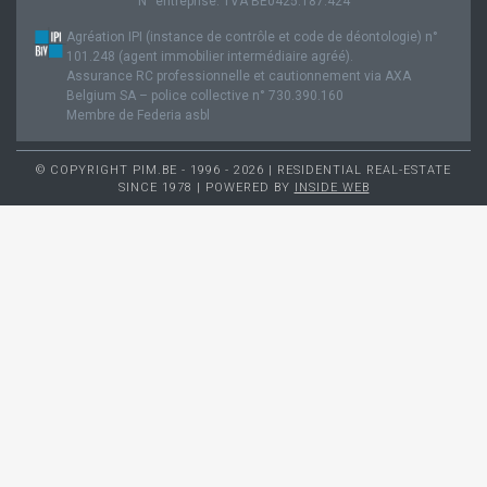
N° entreprise: TVA BE0425.187.424
Agréation IPI (instance de contrôle et code de déontologie) n°
101.248 (agent immobilier intermédiaire agréé).
Assurance RC professionnelle et cautionnement via AXA
Belgium SA – police collective n° 730.390.160
Membre de Federia asbl
© COPYRIGHT PIM.BE - 1996 - 2026 | RESIDENTIAL REAL-ESTATE
SINCE 1978 | POWERED BY
INSIDE WEB