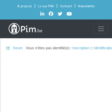
À propos
Lu sur PIM
Contact
Newsletter
forum
Vous n'êtes pas identifié(e) :
Inscription
::
Identificati