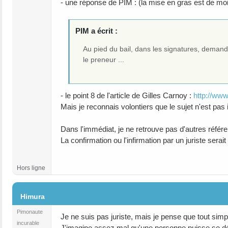
- une réponse de PIM : (la mise en gras est de moi
PIM a écrit :
Au pied du bail, dans les signatures, demand
le preneur ...
- le point 8 de l'article de Gilles Carnoy :
http://www
Mais je reconnais volontiers que le sujet n'est pas 
Dans l'immédiat, je ne retrouve pas d'autres référ
La confirmation ou l'infirmation par un juriste serait
Hors ligne
#9
Himura
Pimonaute
Je ne suis pas juriste, mais je pense que tout simpl
incurable
J'imagine assez mal qu'une personne puisse se défe