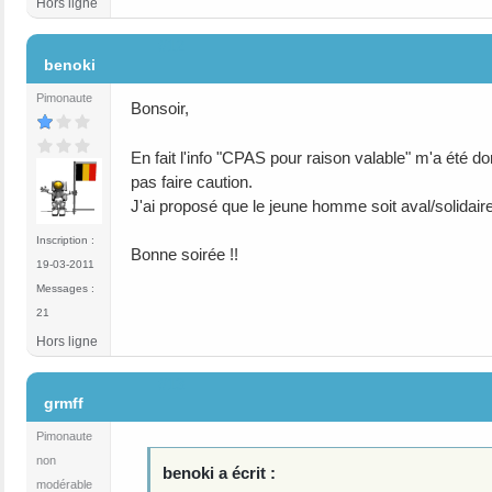
Hors ligne
#12
benoki
Pimonaute
Bonsoir,
En fait l'info "CPAS pour raison valable" m'a été do
pas faire caution.
J'ai proposé que le jeune homme soit aval/solidair
Inscription :
Bonne soirée !!
19-03-2011
Messages :
21
Hors ligne
#13
grmff
Pimonaute
non
benoki a écrit :
modérable