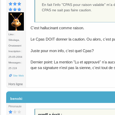
En fait l'info "CPAS pour raison valable" m'a 
CPAS ne sait pas faire caution.
C'est hallucinant comme raison.
Lieu :
Le Cpas DOIT donner la caution. Ou alors, c'est pa
Sibulaga,
Onatawani
Juste pour mon info, c'est quel Cpas?
Inscription :
25-05-2004
Dernier point: La mention "Lu et approuvé" n'a aucun
Messages :
que sa signature n'est pas la sienne, c'est tout de s
25 219
Site Web
Hors ligne
#14
benoki
Pimonaute
grmff a écrit :