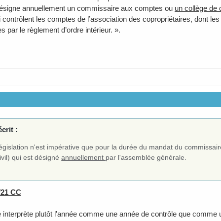
désigne annuellement un commissaire aux comptes ou
un collège de
i contrôlent les comptes de l’association des copropriétaires, dont le
 par le règlement d’ordre intérieur. ».
crit :
législation n'est impérative que pour la durée du mandat du commissair
ivil) qui est désigné
annuellement
par l'assemblée générale.
8/21 CC
e interprète plutôt l'année comme une année de contrôle que comm