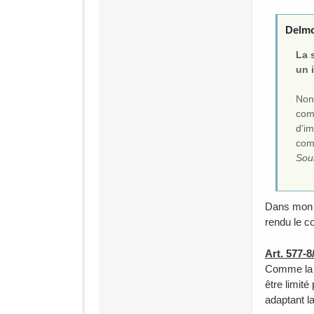
Delmoi
La 
un 
Non,
comm
d'im
com
Sou
Dans mon A
rendu le co
Art. 577-8
Comme la d
être limité
adaptant la