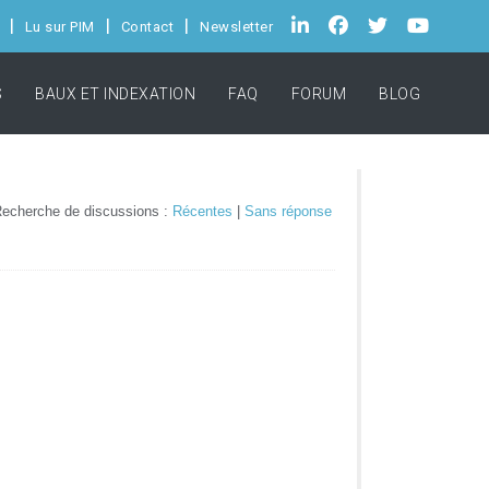
Lu sur PIM
Contact
Newsletter
S
BAUX ET INDEXATION
FAQ
FORUM
BLOG
echerche de discussions :
Récentes
|
Sans réponse