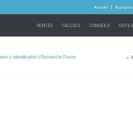
Accueil
À propos
VENTES
CALCULS
CONSEILS
OUTIL
ption
::
Identification
|
Recherche Forum
R