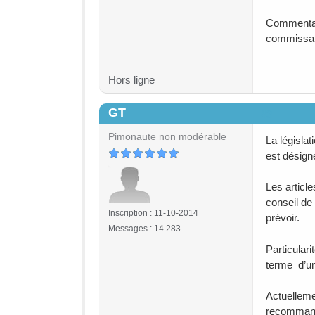
Commentair
commissair
Hors ligne
GT
#3
Pimonaute non modérable
La législa
est désig
Les articl
conseil de
Inscription : 11-10-2014
prévoir.
Messages : 14 283
Particulari
terme d’un
Actuelleme
recommanda