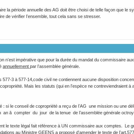
e la période annuelle des AG doit être choisi de telle façon que le sy
e de vérifier l'ensemble, tout cela sans se stresser.
tion n'est impérative que pour la durée du mandat du commissaire aux c
né
annuellement
par l'assemblée générale.
es 577-3 à 577-14,code civil ne contiennent aucune disposition conc
 copropriété. Mais les statuts (qui en l'espèce ne contreviendraient à
té : si le conseil de copropriété a reçu de l'AG une mission ou une délé
 an â compter du jour de la tenue de l’assemblée générale octroyan
nt le texte légal fait référence à UN commissaire aux comptes. Le g
tions au Ministre GEENS a proposé d'amender le texte de l'art.577-