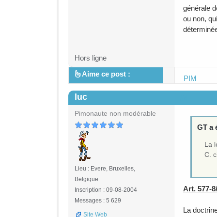
générale 
ou non, qu
déterminées
Hors ligne
Aime ce post :
PIM
luc
#4
Pimonaute non modérable
GT a é
La 
C. c
Lieu : Evere, Bruxelles,
Belgique
Art. 577-
Inscription : 09-08-2004
Messages : 5 629
La doctrin
Site Web