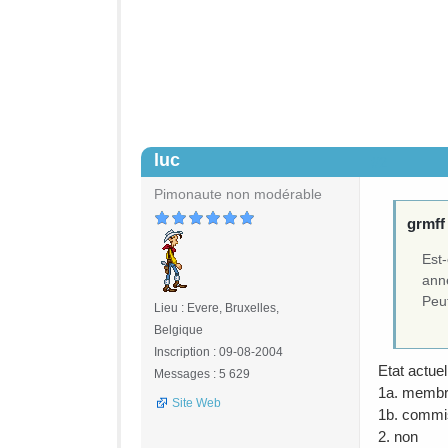
luc
#2
Pimonaute non modérable
grmff 
Est
ann
Peu
Lieu : Evere, Bruxelles,
Belgique
Inscription : 09-08-2004
Etat actuel
Messages : 5 629
1a. membr
Site Web
1b. commis
2. non