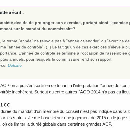
tte a écrit :
société décide de prolonger son exercice, portant ainsi l'exercice p
impact sur le mandat du commissaire?
 le terme "année" ne renvoie pas à "année calendrier" ou "exercice de 
e "année de contrôle". (..) Le fait qu'un de ces exercices s'élève à p
portance. L'année de contrôle se termine à l'occasion de l'assemblée g
ptes annuels, pour lesquels le commissaire rend son rapport.
rce:
Deloitte
CP on a pu s'en sortir en se tenant à l'interprétation "année de cont
ntrôle incohérent. Surtout qu'entre autres l'AGO 2014 n'a pas eu lieu, .
/1 CC
urée du mandat d'un membre du conseil n'est pas indiqué dans la loi,
 par les statuts. Je me base ici sur une jugement de 2015 ou le juge s
 loi) de limiter la duréé globale dans certaines grandes ACP.