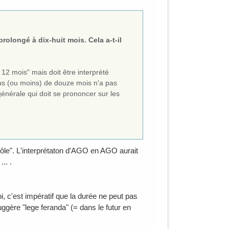
rolongé à dix-huit mois. Cela a-t-il
12 mois" mais doit être interprété
lus (ou moins) de douze mois n'a pas
énérale qui doit se prononcer sur les
rôle". L'interprétaton d'AGO en AGO aurait
.. .
 c'est impératif que la durée ne peut pas
uggère "lege feranda" (= dans le futur en