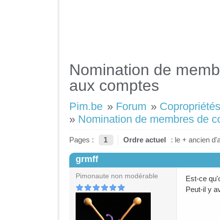
Nomination de membre
aux comptes
Pim.be
»
Forum
»
Copropriétés
»
Nomination de membres de co
Pages :
1
Ordre actuel
: le + ancien d'
grmff
#1
Pimonaute non modérable
Est-ce qu
Peut-il y 