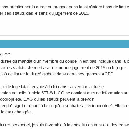
ne pas mentionner la durée du mandat dans la loi n'interdit pas de limit
er ses statuts das le sens du jugement de 2015.
8/1 CC
urée du mandat d'un membre du conseil n'est pas indiqué dans la loi,
 par les statuts. Je me base ici sur une jugement de 2015 ou le juge s
 loi) de limiter la duréé globale dans certaines grandes ACP."
n "de lege lata" renvoie à la loi dans sa version actuelle.
rsion actuelle l'article 577-8/1, CC ne contient aucune information
copropriété. L'AG ou les statuts peuvent la prévoir.
renda" signifie "quant à la loi qu’on souhaiterait voir adoptée". Elle renv
lle était changée..
 à titre personnel, je suis favorable à la constitution annuelle des cons