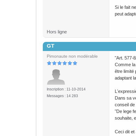
Si le fait 
peut adapt
Hors ligne
GT
#5
Pimonaute non modérable
"Art. 577-
Comme la d
être limité
adaptant la
Inscription : 11-10-2014
L'expressio
Messages : 14 283
Dans sa ve
conseil de 
"De lege fe
souhaite, e
Ceci dit et