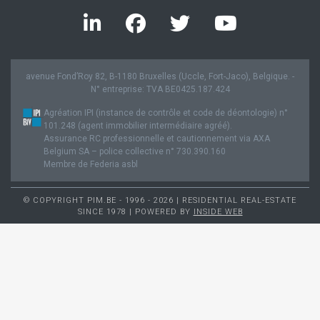
avenue Fond’Roy 82, B-1180 Bruxelles (Uccle, Fort-Jaco), Belgique. -
N° entreprise: TVA BE0425.187.424
Agréation IPI (instance de contrôle et code de déontologie) n°
101.248 (agent immobilier intermédiaire agréé).
Assurance RC professionnelle et cautionnement via AXA
Belgium SA – police collective n° 730.390.160
Membre de Federia asbl
© COPYRIGHT PIM.BE - 1996 - 2026 | RESIDENTIAL REAL-ESTATE
SINCE 1978 | POWERED BY
INSIDE WEB