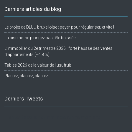
Derniers articles du blog
Le projet de DLUU bruxelloise : payer pour régulariser, et vite !
La piscine: ne plongez pas tête baissée
L’immobilier du 2e trimestre 2026 : forte hausse des ventes
d’appartements (+4,8 %)
Tables 2026 de la valeur de l’usufruit
Plantez, plantez, plantez…
Derniers Tweets
Twitter feed is not available at the moment.