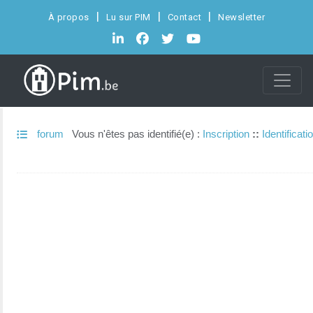
À propos
Lu sur PIM
Contact
Newsletter
forum
Vous n'êtes pas identifié(e) :
Inscription
::
Identificati