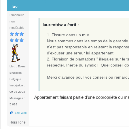
#2
luc
Pimonaute
non
laurentdw a écrit :
modérable
1. Fissure dans un mur.
Nous sommes dans les temps de la garantie déc
n'est pas responsable en rejetant la responsabi
d'excuser une erreur lui appartenant.
2. Floraison de plantations " illégales"sur le
respecter. Inertie du syndic !! Quel conseil 
Lieu : Evere,
Bruxelles,
Merci d'avance pour vos conseils ou remarq
Belgique
Inscription :
09-08-2004
Appartement faisant partie d'une copropriété ou ma
Messages :
5 629
Site Web
Hors ligne