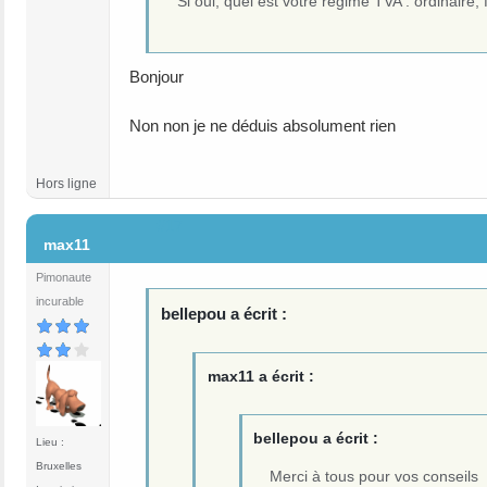
Si oui, quel est votre régime TVA : ordinaire,
Bonjour
Non non je ne déduis absolument rien
Hors ligne
#17
max11
Pimonaute
incurable
bellepou a écrit :
max11 a écrit :
bellepou a écrit :
Lieu :
Bruxelles
Merci à tous pour vos conseils