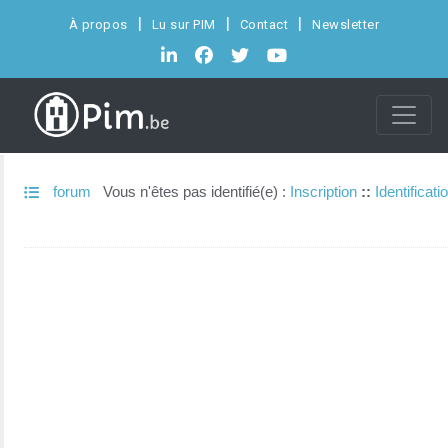
À propos
Lu sur PIM
Contact
Newsletter
forum
Vous n'êtes pas identifié(e) :
Inscription
::
Identificati