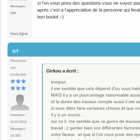
si l'on vous pose des questions vous ne soyez pas 
Messages :
après c'est a l'appréciation de la personne qui fer
508
bon boulot :-)
Hors ligne
#3
GT
Pimonaute
non
Girkou a écrit :
modérable
bonjour
il me semble que cela dépend d'ou vous habite
MAIS il y a un pourcentage raisonnable accep
et la durée des travaux compte aussi il me sem
si vous dites faire certaines choses et que vo
il y a un soucis....
Inscription :
sur ce il. me semble que ce genre de travaux
11-10-2014
travail ,-) garder bien vos différentes factur
Messages :
votre faveur. et que si l'on vous pose des qu
14 282