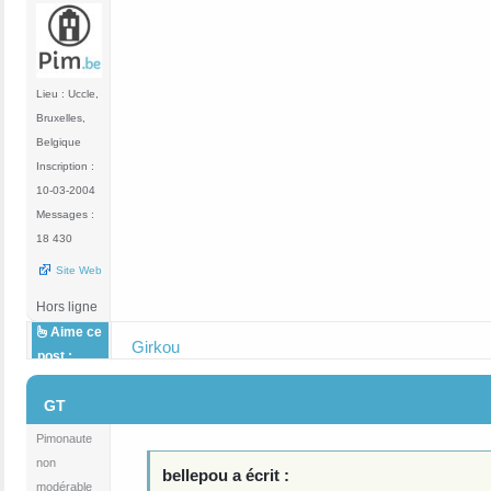
Lieu : Uccle,
Bruxelles,
Belgique
Inscription :
10-03-2004
Messages :
18 430
Site Web
Hors ligne
Aime ce
Girkou
post :
#13
GT
Pimonaute
non
bellepou a écrit :
modérable