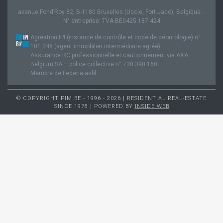
avenue Fond’Roy 82, B-1180 Bruxelles (Uccle, Fort-Jaco), Belgique. -
N° entreprise: TVA BE0425.187.424
Agréation IPI (instance de contrôle et code de déontologie) n°
101.248 (agent immobilier intermédiaire agréé).
Assurance RC professionnelle et cautionnement via AXA
Belgium SA – police collective n° 730.390.160
Membre de Federia asbl
© COPYRIGHT PIM.BE - 1996 - 2026 | RESIDENTIAL REAL-ESTATE
SINCE 1978 | POWERED BY
INSIDE WEB