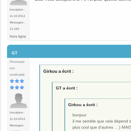
Inscription :
11-10-2014
Messages :
14 282
Hors ligne
#11
GT
Pimonaute
non
Girkou a écrit :
modérable
GT a écrit :
Girkou a écrit :
Inscription :
bonjour
11-10-2014
il me semble que cela dépend d
Messages :
plus cool que d'autres ... ) MA