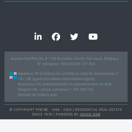
Twitter feed is not available at the moment.
avenue Fond’Roy 82, B-1180 Bruxelles (Uccle, Fort-Jaco), Belgique. -
N° entreprise: TVA BE0425.187.424
Agréation IPI (instance de contrôle et code de déontologie) n°
101.248 (agent immobilier intermédiaire agréé).
Assurance RC professionnelle et cautionnement via AXA
Belgium SA – police collective n° 730.390.160
Membre de Federia asbl
© COPYRIGHT PIM.BE - 1996 - 2026 | RESIDENTIAL REAL-ESTATE
SINCE 1978 | POWERED BY
INSIDE WEB