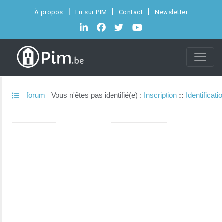
À propos
Lu sur PIM
Contact
Newsletter
forum
Vous n'êtes pas identifié(e) :
Inscription
::
Identificati