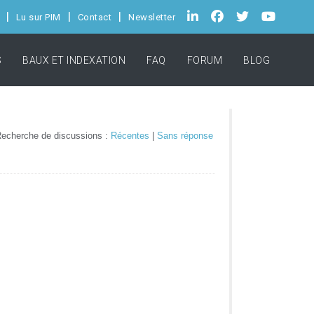
Lu sur PIM
Contact
Newsletter
S
BAUX ET INDEXATION
FAQ
FORUM
BLOG
echerche de discussions :
Récentes
|
Sans réponse