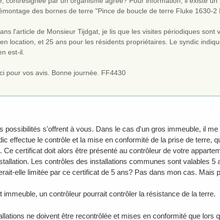
e, contresignée par un organisme agrée? Pour information, il existe un
démontage des bornes de terre "Pince de boucle de terre Fluke 1630-2 F
ans l'article de Monsieur Tijdgat, je lis que les visites périodiques son
en location, et 25 ans pour les résidents propriétaires. Le syndic indi
n est-il.
ci pour vos avis. Bonne journée. FF4430
rs possibilités s'offrent à vous. Dans le cas d'un gros immeuble, il me
ic effectue le contrôle et la mise en conformité de la prise de terre,
 Ce certificat doit alors être présenté au contrôleur de votre appartem
stallation. Les contrôles des installations communes sont valables 5 a
serait-elle limitée par ce certificat de 5 ans? Pas dans mon cas. Mais
t immeuble, un contrôleur pourrait contrôler la résistance de la terre.
allations ne doivent être recontrôlée et mises en conformité que lors qu