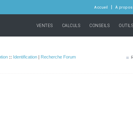
Accueil
À propos
VENTES
CALCULS
CONSEILS
OUTIL
ption
::
Identification
|
Recherche Forum
R