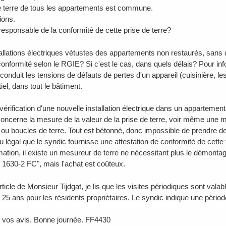
e terre de tous les appartements est commune.
ions.
 responsable de la conformité de cette prise de terre?
allations électriques vétustes des appartements non restaurés, sans dif
onformité selon le RGIE? Si c'est le cas, dans quels délais? Pour info
nduit les tensions de défauts de pertes d'un appareil (cuisinière, le
tiel, dans tout le bâtiment.
vérification d'une nouvelle installation électrique dans un appartemen
concerne la mesure de la valeur de la prise de terre, voir même une 
 ou boucles de terre. Tout est bétonné, donc impossible de prendre de
ou légal que le syndic fournisse une attestation de conformité de cett
mation, il existe un mesureur de terre ne nécessitant plus le démonta
e 1630-2 FC", mais l'achat est coûteux.
rticle de Monsieur Tijdgat, je lis que les visites périodiques sont va
t 25 ans pour les résidents propriétaires. Le syndic indique une périod
 vos avis. Bonne journée. FF4430