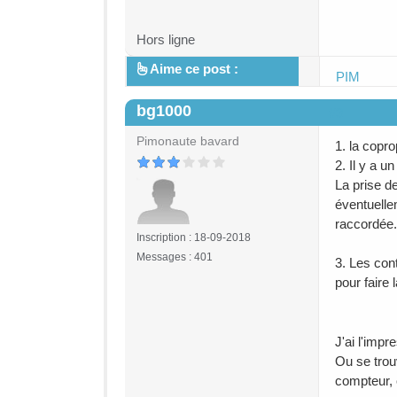
Hors ligne
Aime ce post :
PIM
bg1000
#3
Pimonaute bavard
1. la copro
2. Il y a u
La prise d
éventuellem
raccordée.
Inscription : 18-09-2018
Messages : 401
3. Les cont
pour faire
J'ai l'impr
Ou se trou
compteur, c