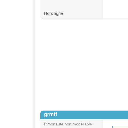
Hors ligne
grmff
#2
Pimonaute non modérable