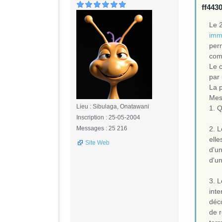
ff4430
Le 
immo
per
com
Le 
par
La 
Mes
Lieu : Sibulaga, Onatawani
1. Q
Inscription : 25-05-2004
Messages : 25 216
2. L
elle
Site Web
d'un
d'un
3. L
inte
déc
de r