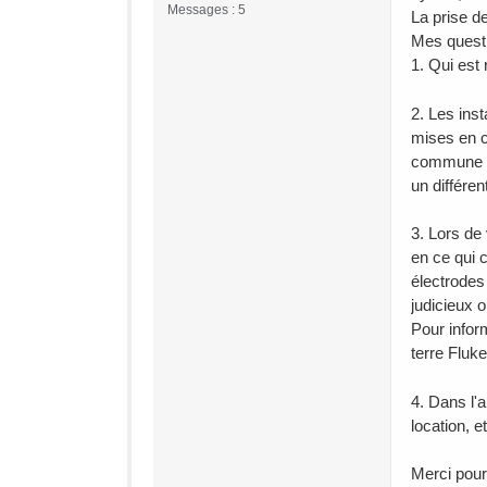
Messages : 5
La prise d
Mes quest
1. Qui est
2. Les inst
mises en c
commune co
un différen
3. Lors de 
en ce qui 
électrodes
judicieux 
Pour infor
terre Fluk
4. Dans l'a
location, e
Merci pour