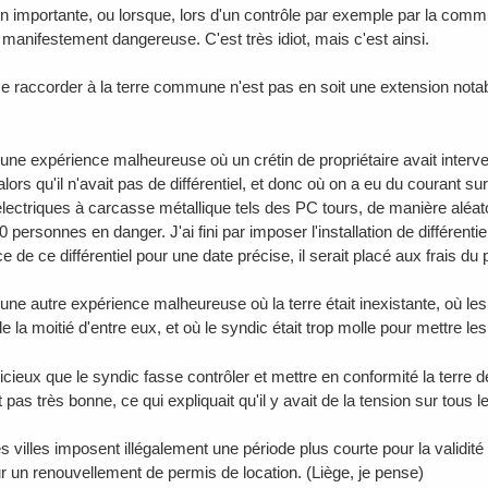
on importante, ou lorsque, lors d'un contrôle par exemple par la commu
n manifestement dangereuse. C'est très idiot, mais c'est ainsi.
se raccorder à la terre commune n'est pas en soit une extension notable
une expérience malheureuse où un crétin de propriétaire avait interver
alors qu'il n'avait pas de différentiel, et donc où on a eu du courant sur
électriques à carcasse métallique tels des PC tours, de manière aléa
 personnes en danger. J'ai fini par imposer l'installation de différentie
 de ce différentiel pour une date précise, il serait placé aux frais du p
une autre expérience malheureuse où la terre était inexistante, où les 
e la moitié d'entre eux, et où le syndic était trop molle pour mettre l
udicieux que le syndic fasse contrôler et mettre en conformité la terre
it pas très bonne, ce qui expliquait qu'il y avait de la tension sur tous 
s villes imposent illégalement une période plus courte pour la validité 
r un renouvellement de permis de location. (Liège, je pense)