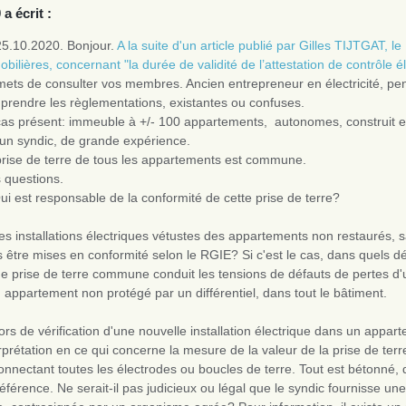
 a écrit :
25.10.2020. Bonjour.
A la suite d'un article publié par Gilles TIJTGAT, le
bilières, concernant "la durée de validité de l’attestation de contrôle él
mets de consulter vos membres. Ancien entrepreneur en électricité, pen
prendre les règlementations, existantes ou confuses.
cas présent: immeuble à +/- 100 appartements, autonomes, construit e
 un syndic, de grande expérience.
prise de terre de tous les appartements est commune.
 questions.
ui est responsable de la conformité de cette prise de terre?
es installations électriques vétustes des appartements non restaurés, sa
s être mises en conformité selon le RGIE? Si c'est le cas, dans quels dé
e prise de terre commune conduit les tensions de défauts de pertes d'un
 appartement non protégé par un différentiel, dans tout le bâtiment.
ors de vérification d'une nouvelle installation électrique dans un appa
rprétation en ce qui concerne la mesure de la valeur de la prise de te
onnectant toutes les électrodes ou boucles de terre. Tout est bétonné,
éférence. Ne serait-il pas judicieux ou légal que le syndic fournisse un