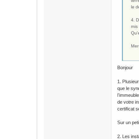
terr
le 
4. D
mis 
Qu'e
Mer
Bonjour
1. Plusieu
que le synd
l'immeuble.
de votre in
certificat 
Sur un peti
2. Les inst