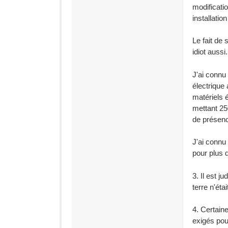
modificati
installatio
Le fait de 
idiot aussi.
J'ai connu 
électrique 
matériels 
mettant 250
de présence
J'ai connu 
pour plus d
3. Il est j
terre n'éta
4. Certaine
exigés pou