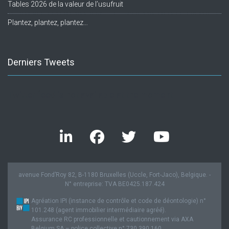
Tables 2026 de la valeur de l’usufruit
Plantez, plantez, plantez…
Derniers Tweets
Twitter feed is not available at the moment.
avenue Fond’Roy 82, B-1180 Bruxelles (Uccle, Fort-Jaco), Belgique. -
N° entreprise: TVA BE0425.187.424
Agréation IPI (instance de contrôle et code de déontologie) n°
101.248 (agent immobilier intermédiaire agréé).
Assurance RC professionnelle et cautionnement via AXA
Belgium SA – police collective n° 730.390.160