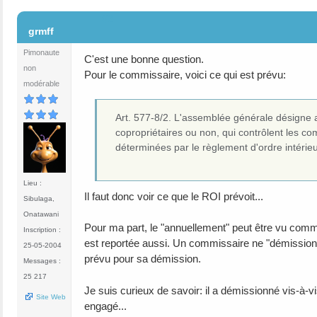
#2
grmff
Pimonaute
C'est une bonne question.
non
Pour le commissaire, voici ce qui est prévu:
modérable
Art. 577-8/2. L'assemblée générale désigne
copropriétaires ou non, qui contrôlent les co
déterminées par le règlement d'ordre intérieu
Lieu :
Il faut donc voir ce que le ROI prévoit...
Sibulaga,
Onatawani
Pour ma part, le "annuellement" peut être vu comm
Inscription :
est reportée aussi. Un commissaire ne "démissionn
25-05-2004
prévu pour sa démission.
Messages :
25 217
Je suis curieux de savoir: il a démissionné vis-à-v
Site Web
engagé...