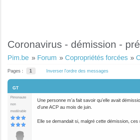
Coronavirus - démission - pr
Pim.be
»
Forum
»
Copropriétés forcées
»
C
Pages :
1
Inverser l'ordre des messages
#1
GT
Pimonaute
Une personne m'a fait savoir qu'elle avait démis
non
d'une ACP au mois de juin.
modérable
Elle se demandait si, malgré cette démission, ces