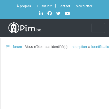
À propos
Lu sur PIM
Contact
Newsletter
forum
Vous n'êtes pas identifié(e) :
Inscription
::
Identificati