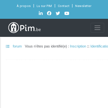
À propos
Lu sur PIM
Contact
Newsletter
forum
Vous n'êtes pas identifié(e) :
Inscription
::
Identificati