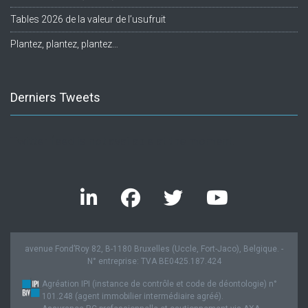
Tables 2026 de la valeur de l’usufruit
Plantez, plantez, plantez…
Derniers Tweets
Twitter feed is not available at the moment.
avenue Fond’Roy 82, B-1180 Bruxelles (Uccle, Fort-Jaco), Belgique. -
N° entreprise: TVA BE0425.187.424
Agréation IPI (instance de contrôle et code de déontologie) n°
101.248 (agent immobilier intermédiaire agréé).