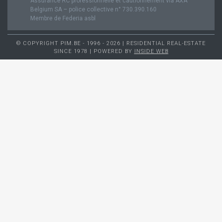
Assurance RC professionnelle et cautionnement via AXA
Belgium SA – police collective n° 730.390.160
Membre de Federia asbl
© COPYRIGHT PIM.BE - 1996 - 2026 | RESIDENTIAL REAL-ESTATE
SINCE 1978 | POWERED BY
INSIDE WEB