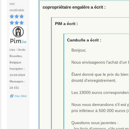
non
copropriétaire engalère a écrit :
modérable
PIM a écrit :
Cambulle a écrit :
Bonjour,
Lieu : Uccle,
Bruxelles,
Nous envisageons l'achat d'un b
Belgique
Inscription :
Étant donné que le prix du bien
10-03-2004
drootd d'enregistrement.
Messages :
18 431
Les 19000 euros correspondent 
Site Web
Nous nous demandons s'il est po
prix inférieur à 500 000 euros (
Questions sous jacentes :
- les frais d'agence, s'ils sont 