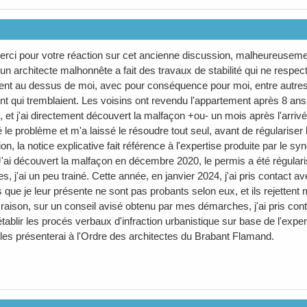
erci pour votre réaction sur cet ancienne discussion, malheureusemen
: un architecte malhonnête a fait des travaux de stabilité qui ne respec
ent au dessus de moi, avec pour conséquence pour moi, entre autr
t qui tremblaient. Les voisins ont revendu l'appartement après 8 ans
s, et j'ai directement découvert la malfaçon +ou- un mois après l'arri
ié le problème et m'a laissé le résoudre tout seul, avant de régularise
ion, la notice explicative fait référence à l'expertise produite par le syn
'ai découvert la malfaçon en décembre 2020, le permis a été régulari
s, j'ai un peu trainé. Cette année, en janvier 2024, j'ai pris contact
que je leur présente ne sont pas probants selon eux, et ils rejettent
 raison, sur un conseil avisé obtenu par mes démarches, j'ai pris cont
établir les procés verbaux d'infraction urbanistique sur base de l'exper
e les présenterai à l'Ordre des architectes du Brabant Flamand.