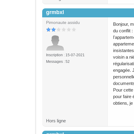
grmbxl
#4
Pimonaute assidu
Bonjour, m
du conflit 
l'appartem
appartemen
insistante
Inscription : 15-07-2021
voisin a n
Messages : 52
régularisat
engagée. J
personnelle
documents 
Pour cette
pour faire 
obtiens, j
Hors ligne