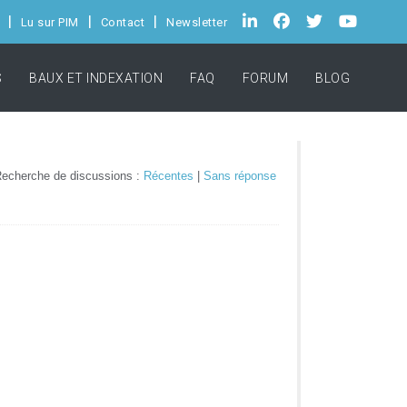
Lu sur PIM
Contact
Newsletter
S
BAUX ET INDEXATION
FAQ
FORUM
BLOG
echerche de discussions :
Récentes
|
Sans réponse