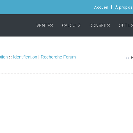
Accueil
À propos
VENTES
CALCULS
CONSEILS
OUTIL
ption
::
Identification
|
Recherche Forum
R