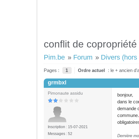
conflit de copropriété
Pim.be
»
Forum
»
Divers (hors 
Pages :
1
Ordre actuel
: le + ancien d'
grmbxl
#1
Pimonaute assidu
bonjour,
dans le con
demande de
commune. Po
obligatoire
Inscription : 15-07-2021
Messages : 52
Dernière mo