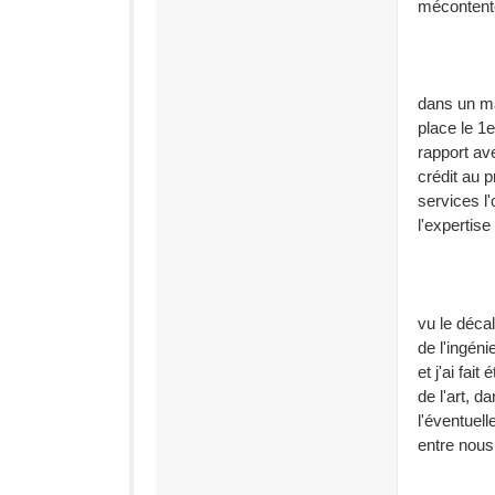
mécontente
dans un mai
place le 1
rapport ave
crédit au p
services l'
l'expertis
vu le déca
de l'ingéni
et j'ai fai
de l'art, 
l'éventuel
entre nous