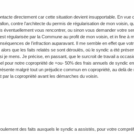
ntacte directement car cette situation devient insupportable. En vue 
lon, contre l'architecte du permis de régularisation de mon voisin, qui
is éventuellement vous rencontrer, ou sinon vous demander votre sent
n est régularisée par la Commune au profit de mon voisin, et in fine à m
onséquences de l'infraction auparavant. Il me semble en effet que vot
alors que les faits relatés se sont déroulés, où le syndic a été présen
si je mens. Je précise, en passant, que le surcroit de travail a occa
el pour notre copropriété de +ou- 50% des frais annuels de syndic en 
eprésente malgré tout un préjudice commun en copropriété, au delà de m
t par la copropriété avant les démarches du voisin.
éroulement des faits auxquels le syndic a assistés, pour votre compr