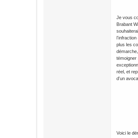
Je vous co
Brabant Wal
souhaitera
l'infractio
plus les c
démarche, 
témoigner 
exceptionn
réel, et r
d'un avoca
Voici le d