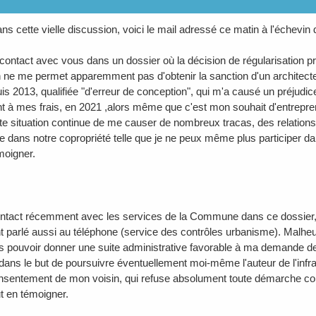
ans cette vielle discussion, voici le mail adressé ce matin à l'échevi
contact avec vous dans un dossier où la décision de régularisation
 ne me permet apparemment pas d'obtenir la sanction d'un architecte
is 2013, qualifiée "d'erreur de conception", qui m'a causé un préjudic
t à mes frais, en 2021 ,alors même que c'est mon souhait d'entrepr
te situation continue de me causer de nombreux tracas, des relation
 dans notre copropriété telle que je ne peux même plus participer dan
moigner.
contact récemment avec les services de la Commune dans ce dossier
nt parlé aussi au téléphone (service des contrôles urbanisme). Mal
 pouvoir donner une suite administrative favorable à ma demande de fa
, dans le but de poursuivre éventuellement moi-même l'auteur de l'inf
nsentement de mon voisin, qui refuse absolument toute démarche contre
t en témoigner.