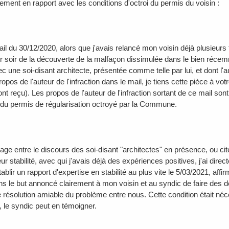
ment en rapport avec les conditions d'octroi du permis du voisin :
l du 30/12/2020, alors que j'avais relancé mon voisin déjà plusieurs foi
er soir de la découverte de la malfaçon dissimulée dans le bien réce
c une soi-disant architecte, présentée comme telle par lui, et dont l'a
ropos de l'auteur de l'infraction dans le mail, je tiens cette pièce à vo
ont reçu). Les propos de l'auteur de l'infraction sortant de ce mail son
e du permis de régularisation octroyé par la Commune.
lage entre le discours des soi-disant "architectes" en présence, ou ci
eur stabilité, avec qui j'avais déjà des expériences positives, j'ai dire
t établir un rapport d'expertise en stabilité au plus vite le 5/03/2021, af
dans le but annoncé clairement à mon voisin et au syndic de faire des
le résolution amiable du problème entre nous. Cette condition était n
, le syndic peut en témoigner.