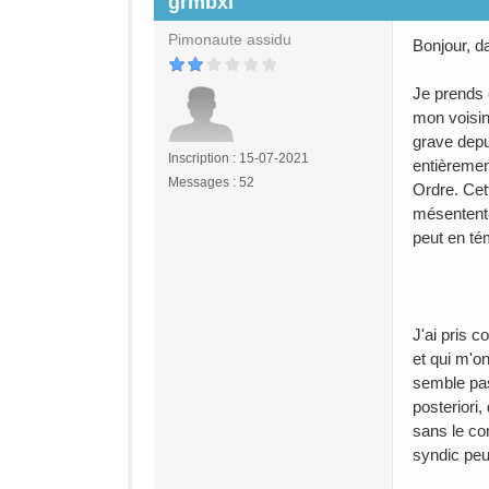
grmbxl
#5
Pimonaute assidu
Bonjour, d
Je prends 
mon voisin
grave depu
Inscription : 15-07-2021
entièremen
Messages : 52
Ordre. Cet
mésentente
peut en té
J'ai pris 
et qui m'o
semble pas
posteriori
sans le co
syndic peu