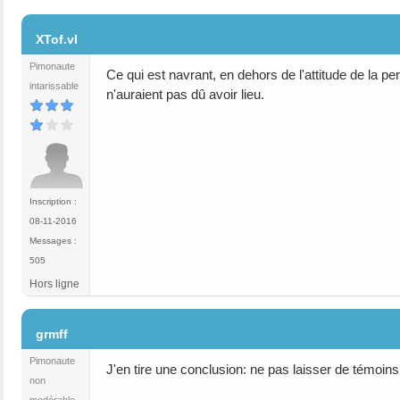
#2
XTof.vl
Pimonaute
Ce qui est navrant, en dehors de l'attitude de la per
intarissable
n'auraient pas dû avoir lieu.
Inscription :
08-11-2016
Messages :
505
Hors ligne
#3
grmff
Pimonaute
J'en tire une conclusion: ne pas laisser de témoins.
non