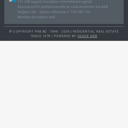
101.248 (agent immobilier intermédiaire agréé).
Assurance RC professionnelle et cautionnement via AXA
Belgium SA – police collective n° 730.390.160
Membre de Federia asbl
© COPYRIGHT PIM.BE - 1996 - 2026 | RESIDENTIAL REAL-ESTATE
SINCE 1978 | POWERED BY
INSIDE WEB