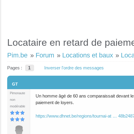
Locataire en retard de paieme
Pim.be
»
Forum
»
Locations et baux
»
Loca
Pages :
1
Inverser l'ordre des messages
#1
GT
Pimonaute
Un homme âgé de 60 ans comparaissait devant le tri
non
paiement de loyers.
modérable
https://www.dhnet.be/regions/tournai-at … 48b248