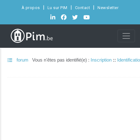
À propos
Lu sur PIM
Contact
Newsletter
forum
Vous n'êtes pas identifié(e) :
Inscription
::
Identificati