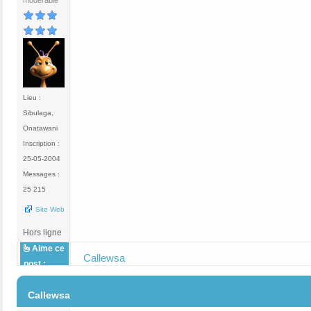
modérable
Lieu :
Sibulaga,
Onatawani
Inscription :
25-05-2004
Messages :
25 215
Site Web
Hors ligne
Aime ce
Callewsa
post :
#4
Callewsa