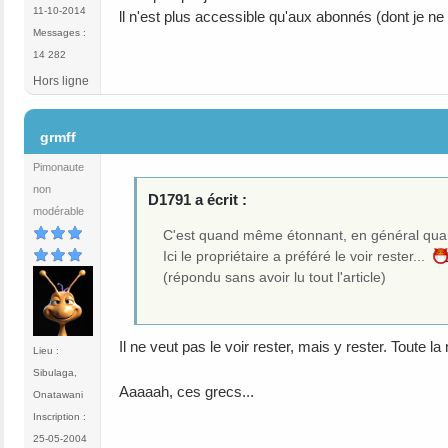
11-10-2014
ll n'est plus accessible qu'aux abonnés (dont je ne 
Messages :
14 282
Hors ligne
#7
grmff
Pimonaute
non
D1791 a écrit :
modérable
C'est quand même étonnant, en général quand u
Ici le propriétaire a préféré le voir rester...
(répondu sans avoir lu tout l'article)
Il ne veut pas le voir rester, mais y rester. Toute la
Lieu :
Sibulaga,
Aaaaah, ces grecs...
Onatawani
Inscription :
25-05-2004