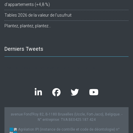
d’appartements (+4,8 %)
Tables 2026 de la valeur de l’usufruit
Plantez, plantez, plantez…
Derniers Tweets
Twitter feed is not available at the moment.
avenue Fond’Roy 82, B-1180 Bruxelles (Uccle, Fort-Jaco), Belgique. -
N° entreprise: TVA BE0425.187.424
Agréation IPI (instance de contrôle et code de déontologie) n°