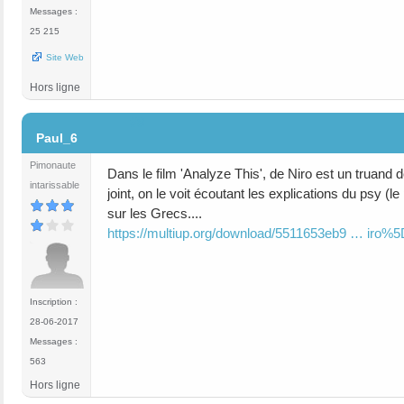
Messages :
25 215
Site Web
Hors ligne
#8
Paul_6
Pimonaute
Dans le film 'Analyze This', de Niro est un truand de
intarissable
joint, on le voit écoutant les explications du psy (le
sur les Grecs....
https://multiup.org/download/5511653eb9 … iro%
Inscription :
28-06-2017
Messages :
563
Hors ligne