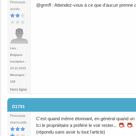
Pimonaute
@grmff : Attendez-vous à ce que d'aucun prenne 
assidu
Lieu :
Belgique
Inscription :
10-11-2010
Messages :
189
Hors ligne
#5
D1791
Pimonaute
C'est quand même étonnant, en général quand un loca
intarissable
Ici le propriétaire a préféré le voir rester...
(répondu sans avoir lu tout l'article)