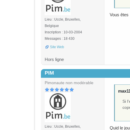
Vous êtes 
Lieu : Uccle, Bruxelles,
Belgique
Inscription : 10-03-2004
Messages : 18 430
Site Web
Hors ligne
PIM
#5
Pimonaute non modérable
max11 
Si l
copr
Lieu : Uccle, Bruxelles,
Quid le jou