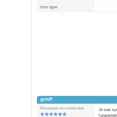
Hors ligne
grmff
#2
Pimonaute non modérable
Je suis sy
l'unanimit