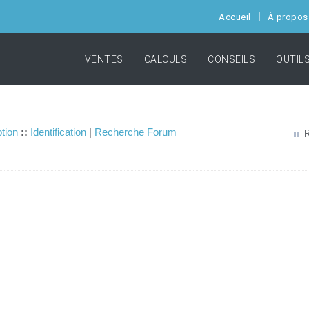
Accueil
À propos
VENTES
CALCULS
CONSEILS
OUTIL
ption
::
Identification
|
Recherche Forum
R