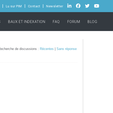
Lu sur PIM
Contact
Newsletter
S
BAUX ET INDEXATION
FAQ
FORUM
BLOG
echerche de discussions :
Récentes
|
Sans réponse