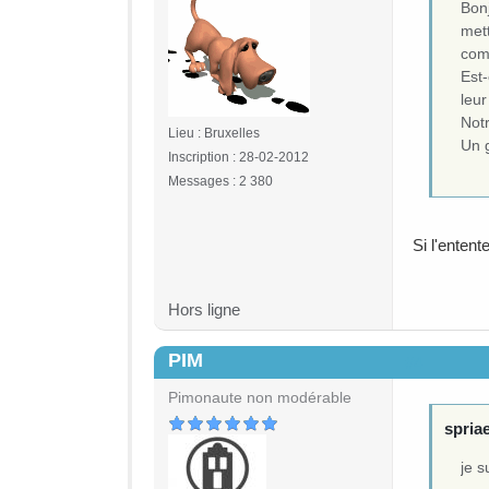
Bon
mett
comp
Est
leu
Not
Lieu : Bruxelles
Un 
Inscription : 28-02-2012
Messages : 2 380
Si l'enten
Hors ligne
PIM
#4
Pimonaute non modérable
spriae
je s