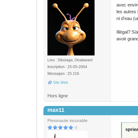
avec envir
les autres
ni d'eau (
Illégal? S
avoir gran
Lieu : Sibulaga, Onatawani
Inscription : 25-05-2004
Messages : 25 216
Site Web
Hors ligne
max11
#3
Pimonaute incurable
spriea