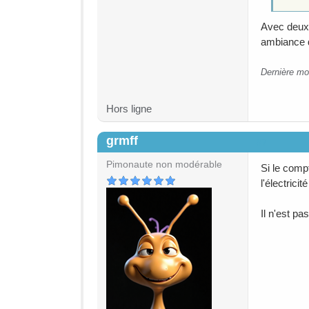
Avec deux
ambiance d
Dernière mo
Hors ligne
grmff
#7
Pimonaute non modérable
Si le comp
l'électric
Il n'est pa