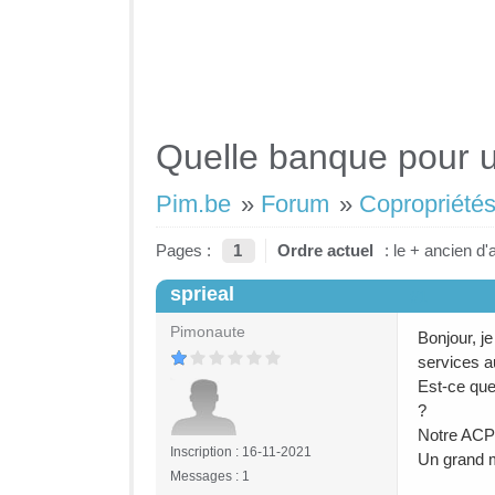
Quelle banque pour u
Pim.be
»
Forum
»
Copropriétés
Pages :
1
Ordre actuel
: le + ancien d'
sprieal
#1
Pimonaute
Bonjour, j
services a
Est-ce que
?
Notre ACP 
Inscription : 16-11-2021
Un grand m
Messages : 1