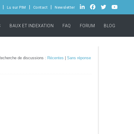
Lu sur PIM
Contact
Newsletter
S
BAUX ET INDEXATION
FAQ
FORUM
BLOG
echerche de discussions :
Récentes
|
Sans réponse