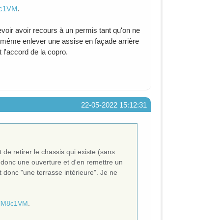
8c1VM
.
voir avoir recours à un permis tant qu'on ne
ut même enlever une assise en façade arrière
 l'accord de la copro.
22-05-2022 15:12:31
 de retirer le chassis qui existe (sans
t donc une ouverture et d'en remettre un
t donc "une terrasse intérieure". Je ne
ghlM8c1VM
.