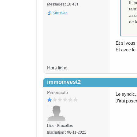
Il m
Messages : 18 431
tant
Site Web
assi
de l
Et si vous
Et avec le
Hors ligne
immoinvest2
#6
Pimonaute
Le syndic,
J'irai pos
Lieu : Bruxelles
Inscription : 06-11-2021