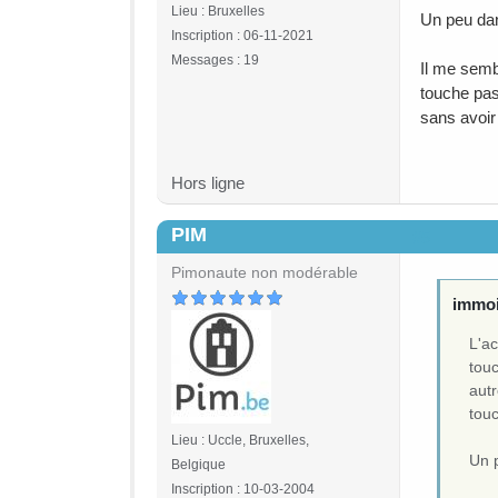
Lieu : Bruxelles
Un peu dan
Inscription : 06-11-2021
Messages : 19
Il me semb
touche pas
sans avoir
Hors ligne
PIM
#5
Pimonaute non modérable
immoi
L'ac
touc
autr
tou
Lieu : Uccle, Bruxelles,
Un p
Belgique
Inscription : 10-03-2004