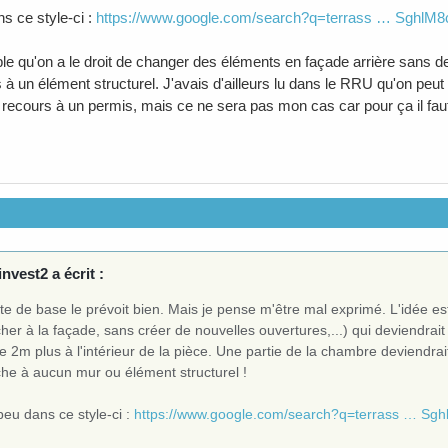
s ce style-ci :
https://www.google.com/search?q=terrass … SghlM
le qu'on a le droit de changer des éléments en façade arrière sans de
 à un élément structurel. J'avais d'ailleurs lu dans le RRU qu'on pe
 recours à un permis, mais ce ne sera pas mon cas car pour ça il faut
nvest2 a écrit :
te de base le prévoit bien. Mais je pense m'être mal exprimé. L'idée est
her à la façade, sans créer de nouvelles ouvertures,...) qui deviendrai
e 2m plus à l'intérieur de la pièce. Une partie de la chambre deviendrai
che à aucun mur ou élément structurel !
eu dans ce style-ci :
https://www.google.com/search?q=terrass … S