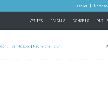
Accueil
À propos
VENTES
CALCULS
CONSEILS
OUTIL
ption
::
Identification
|
Recherche Forum
R