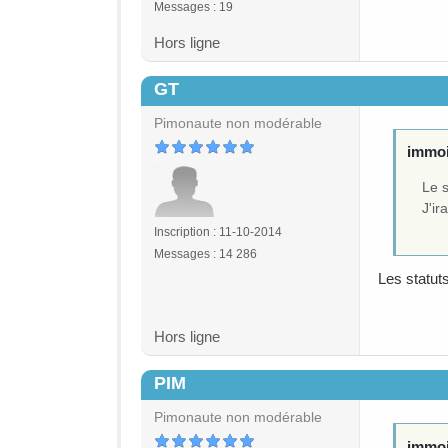
Messages : 19
Hors ligne
GT
#7
Pimonaute non modérable
immoi
Le s
J'ir
Inscription : 11-10-2014
Messages : 14 286
Les statut
Hors ligne
PIM
#8
Pimonaute non modérable
immoi