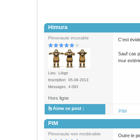
Himura
#2
Pimonaute incurable
C'est évid
Sauf cas p
mur extéri
Lieu : Liège
Inscription : 05-06-2013
Messages : 4 093
Hors ligne
Aime ce post :
PIM
PIM
#3
Pimonaute non modérable
Outre le p