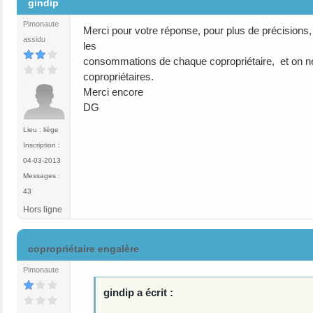
gindip
Pimonaute
Merci pour votre réponse, pour plus de précisions,
assidu
les
consommations de chaque copropriétaire, et on ne 
copropriétaires.
Merci encore
DG
Lieu : liège
Inscription :
04-03-2013
Messages :
43
Hors ligne
#5
copropriétaire engalère
Pimonaute
gindip a écrit :