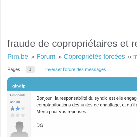
fraude de copropriétaires et r
Pim.be
»
Forum
»
Copropriétés forcées
»
f
Pages :
1
Inverser l'ordre des messages
#1
gindip
Pimonaute
Bonjour, la responsabilité du syndic est elle engag
assidu
comptabilisations des unités de chauffage, et qu'i
Merci pour vos réponses.
DG.