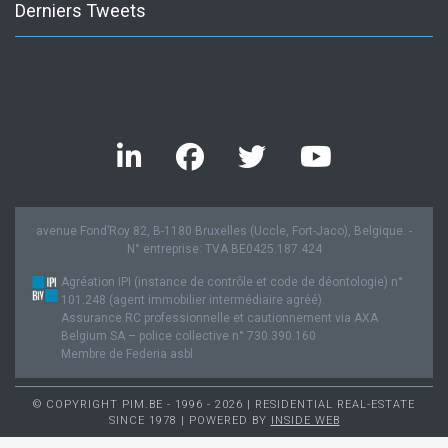
Derniers Tweets
Twitter feed is not available at the moment.
avenue Fond’Roy 82, B-1180 Bruxelles (Uccle, Fort-Jaco), Belgique. -
N° entreprise: TVA BE0425.187.424
Agréation IPI (instance de contrôle et code de déontologie) n°
101.248 (agent immobilier intermédiaire agréé).
Assurance RC professionnelle et cautionnement via AXA
Belgium SA – police collective n° 730.390.160
Membre de Federia asbl
© COPYRIGHT PIM.BE - 1996 - 2026 | RESIDENTIAL REAL-ESTATE
SINCE 1978 | POWERED BY
INSIDE WEB