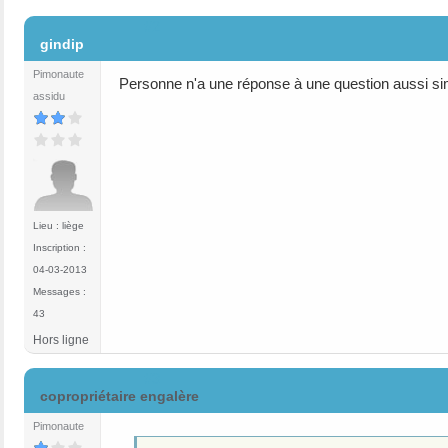
#2
gindip
Pimonaute
Personne n'a une réponse à une question aussi si
assidu
Lieu : liège
Inscription :
04-03-2013
Messages :
43
Hors ligne
#3
copropriétaire engalère
Pimonaute