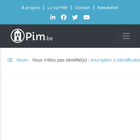
À propos
Lu sur PIM
Contact
Newsletter
forum
Vous n'êtes pas identifié(e) :
Inscription
::
Identificati