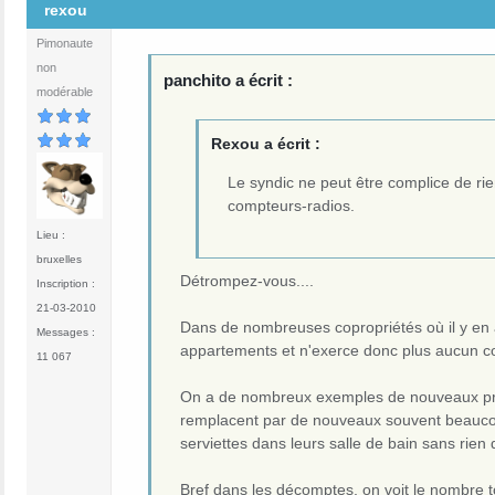
rexou
Pimonaute
non
panchito a écrit :
modérable
Rexou a écrit :
Le syndic ne peut être complice de rien.
compteurs-radios.
Lieu :
bruxelles
Détrompez-vous....
Inscription :
21-03-2010
Dans de nombreuses copropriétés où il y en a
Messages :
appartements et n'exerce donc plus aucun co
11 067
On a de nombreux exemples de nouveaux propri
remplacent par de nouveaux souvent beaucoup
serviettes dans leurs salle de bain sans rien
Bref dans les décomptes, on voit le nombre t