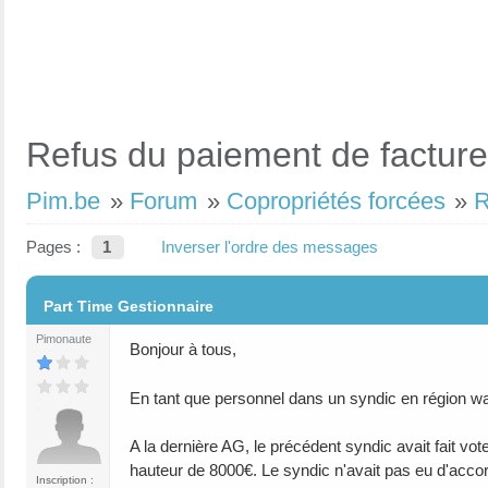
Refus du paiement de facture
Pim.be
»
Forum
»
Copropriétés forcées
»
R
Pages :
1
Inverser l'ordre des messages
#1
Part Time Gestionnaire
Pimonaute
Bonjour à tous,
En tant que personnel dans un syndic en région wal
A la dernière AG, le précédent syndic avait fait vo
hauteur de 8000€. Le syndic n'avait pas eu d'accor
Inscription :