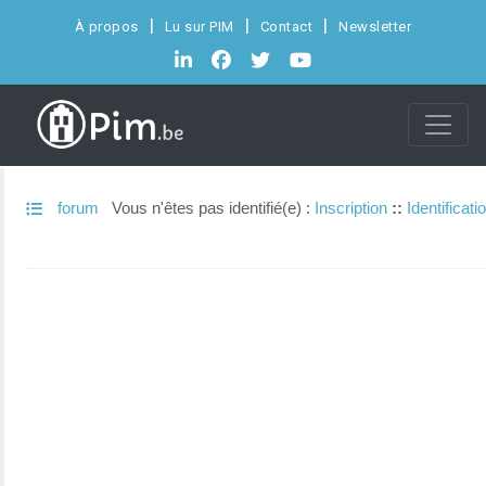
À propos
Lu sur PIM
Contact
Newsletter
forum
Vous n'êtes pas identifié(e) :
Inscription
::
Identificati