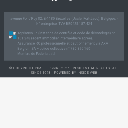
avenue Fond’Roy 82, B-1180 Bruxelles (Uccle, Fort-Jaco), Belgique. -
N° entreprise: TVA BE0425.187.424
Agréation IPI (instance de contrôle et code de déontologie) n°
101.248 (agent immobilier intermédiaire agréé).
Assurance RC professionnelle et cautionnement via AXA
Belgium SA – police collective n° 730.390.160
Membre de Federia asbl
© COPYRIGHT PIM.BE - 1996 - 2026 | RESIDENTIAL REAL-ESTATE
SINCE 1978 | POWERED BY
INSIDE WEB