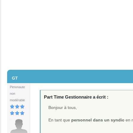
#2
GT
Pimonaute
non
Part Time Gestionnaire a écrit :
modérable
Bonjour à tous,
En tant que
personnel dans un syndic
en r