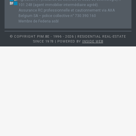
101.248 (agent immobilier intermédiaire agréé).
Assurance RC professionnelle et cautionnement via AXA
Belgium SA – police collective n° 730.390.160
Membre de Federia asbl
© COPYRIGHT PIM.BE - 1996 - 2026 | RESIDENTIAL REAL-ESTATE
SINCE 1978 | POWERED BY
INSIDE WEB