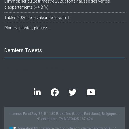
L’immobilier du 2e trimestre 2026 : forte hausse des ventes
d’appartements (+4,8 %)
Tables 2026 de la valeur de l’usufruit
Plantez, plantez, plantez…
Derniers Tweets
Twitter feed is not available at the moment.
avenue Fond’Roy 82, B-1180 Bruxelles (Uccle, Fort-Jaco), Belgique. -
N° entreprise: TVA BE0425.187.424
Agréation IPI (instance de contrôle et code de déontologie) n°