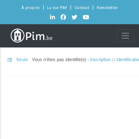
À propos
Lu sur PIM
Contact
Newsletter
forum
Vous n'êtes pas identifié(e) :
Inscription
::
Identificati