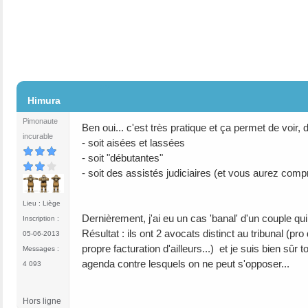
#2
Himura
Pimonaute
Ben oui... c'est très pratique et ça permet de voir
incurable
- soit aisées et lassées
- soit "débutantes"
- soit des assistés judiciaires (et vous aurez compr
Lieu : Liège
Dernièrement, j'ai eu un cas 'banal' d'un couple qu
Inscription :
Résultat : ils ont 2 avocats distinct au tribunal (p
05-06-2013
propre facturation d'ailleurs...) et je suis bien sû
Messages :
agenda contre lesquels on ne peut s'opposer...
4 093
Hors ligne