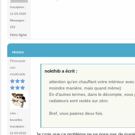
Inscription :
12-05-2020
Messages :
252
Hors ligne
#8
rexou
Pimonaute
non
nokthib a écrit :
modérable
attention qu'en chauffant votre intérieur av
moindre manière, mais quand même)
En d'autres termes, dans le décompte, vou
radiateurs sont restés sur zéro.
Bref, vous paierez deux fois.
Lieu :
bruxelles
Inscription :
21-03-2010
Je crois que ce problème ne se pose pas de manière