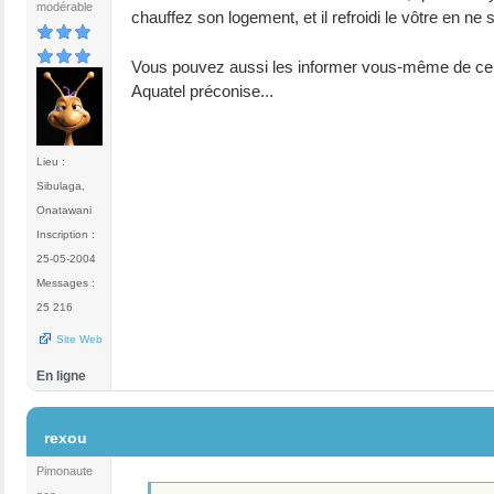
modérable
chauffez son logement, et il refroidi le vôtre en ne 
Vous pouvez aussi les informer vous-même de ce 
Aquatel préconise...
Lieu :
Sibulaga,
Onatawani
Inscription :
25-05-2004
Messages :
25 216
Site Web
En ligne
#12
rexou
Pimonaute