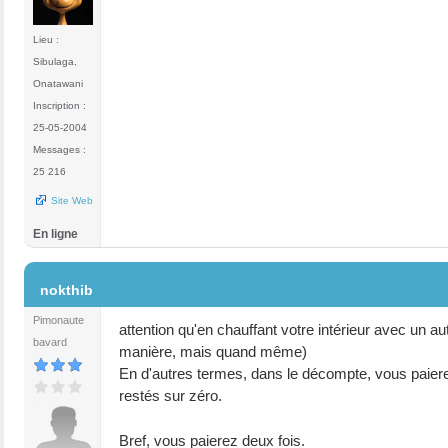
Lieu :
Sibulaga,
Onatawani
Inscription :
25-05-2004
Messages :
25 216
Site Web
En ligne
#7
nokthib
Pimonaute
attention qu'en chauffant votre intérieur avec un 
bavard
manière, mais quand même)
En d'autres termes, dans le décompte, vous paie
restés sur zéro.
Bref, vous paierez deux fois.