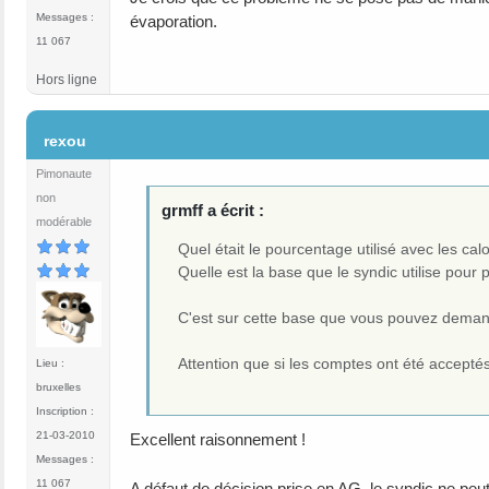
Messages :
évaporation.
11 067
Hors ligne
#9
rexou
Pimonaute
non
grmff a écrit :
modérable
Quel était le pourcentage utilisé avec les ca
Quelle est la base que le syndic utilise pou
C'est sur cette base que vous pouvez demand
Attention que si les comptes ont été accepté
Lieu :
bruxelles
Inscription :
21-03-2010
Excellent raisonnement !
Messages :
11 067
A défaut de décision prise en AG, le syndic ne peut