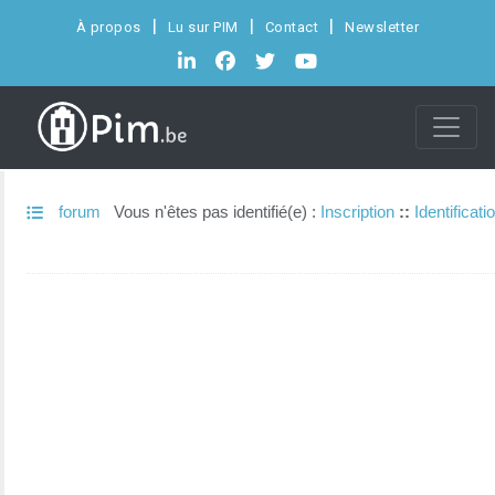
À propos
Lu sur PIM
Contact
Newsletter
forum
Vous n'êtes pas identifié(e) :
Inscription
::
Identificati