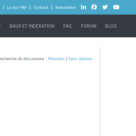
Lu sur PIM
Contact
Newsletter
S
BAUX ET INDEXATION
FAQ
FORUM
BLOG
echerche de discussions :
Récentes
|
Sans réponse