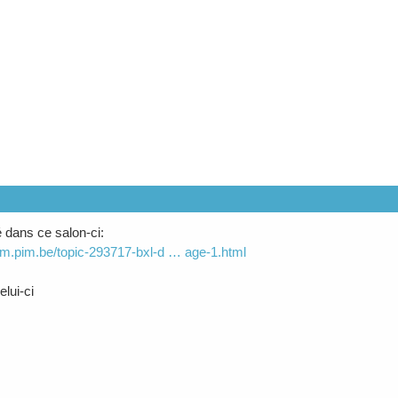
é dans ce salon-ci:
rum.pim.be/topic-293717-bxl-d … age-1.html
lui-ci