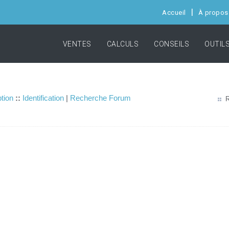
Accueil
À propos
VENTES
CALCULS
CONSEILS
OUTIL
ption
::
Identification
|
Recherche Forum
R