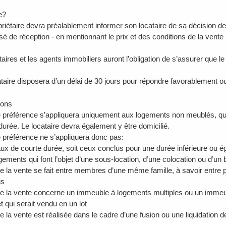
e?
iétaire devra préalablement informer son locataire de sa décision d
 de réception - en mentionnant le prix et des conditions de la vente p
res et les agents immobiliers auront l’obligation de s’assurer que le l
aire disposera d’un délai de 30 jours pour répondre favorablement ou 
ions
e préférence s’appliquera uniquement aux logements non meublés, qui fo
durée. Le locataire devra également y être domicilié.
e préférence ne s’appliquera donc pas:
 de courte durée, soit ceux conclus pour une durée inférieure ou ég
ments qui font l’objet d’une sous-location, d’une colocation ou d’un 
la vente se fait entre membres d’une même famille, à savoir entre pa
us
la vente concerne un immeuble à logements multiples ou un immeubl
et qui serait vendu en un lot
la vente est réalisée dans le cadre d’une fusion ou une liquidation de