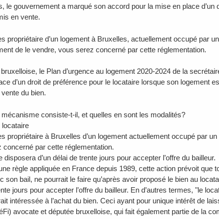
s, le gouvernement a marqué son accord pour la mise en place d’un dr
is en vente.
es propriétaire d’un logement à Bruxelles, actuellement occupé par un
ent de le vendre, vous serez concerné par cette réglementation.
bruxelloise, le Plan d’urgence au logement 2020-2024 de la secrétai
ace d’un droit de préférence pour le locataire lorsque son logement e
 vente du bien.
 mécanisme consiste-t-il, et quelles en sont les modalités?
e locataire
es propriétaire à Bruxelles d’un logement actuellement occupé par un 
 concerné par cette réglementation.
e disposera d’un délai de trente jours pour accepter l’offre du bailleur.
’une règle appliquée en France depuis 1989, cette action prévoit que to
son bail, ne pourrait le faire qu’après avoir proposé le bien au locata
ente jours pour accepter l’offre du bailleur. En d’autres termes, "le loc
it intéressée à l’achat du bien. Ceci ayant pour unique intérêt de laiss
Fi) avocate et députée bruxelloise, qui fait également partie de la 