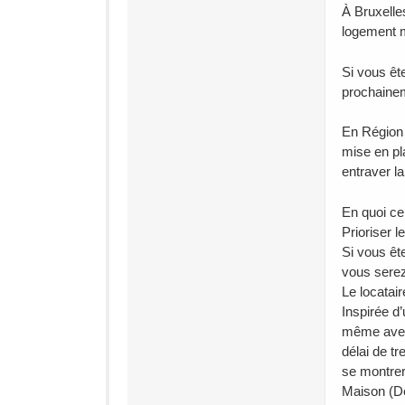
À Bruxelle
logement m
Si vous êt
prochainem
En Région 
mise en pl
entraver la
En quoi ce
Prioriser l
Si vous êt
vous serez
Le locatair
Inspirée d
même avec 
délai de tr
se montrera
Maison (Dé