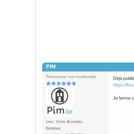
PIM
#2
Pimonaute non modérable
Déjà publi
https://fo
Je ferme ce
Lieu : Uccle, Bruxelles,
Belgique