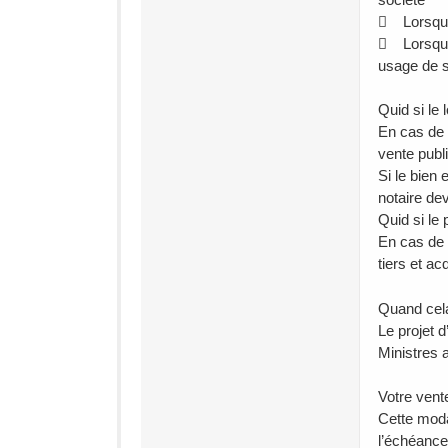
 Lorsque q
 Lorsque 
usage de s
Quid si le 
En cas de 
vente publ
Si le bien 
notaire dev
Quid si le 
En cas de n
tiers et ac
Quand cela
Le projet 
Ministres 
Votre vent
Cette moda
l’échéance 