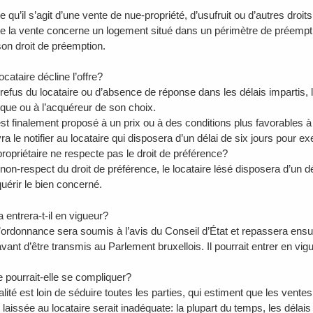
u’il s’agit d’une vente de nue-propriété, d’usufruit ou d’autres droits
la vente concerne un logement situé dans un périmètre de préemption
on droit de préemption.
locataire décline l’offre?
refus du locataire ou d’absence de réponse dans les délais impartis, l
ique ou à l’acquéreur de son choix.
est finalement proposé à un prix ou à des conditions plus favorables à
ra le notifier au locataire qui disposera d’un délai de six jours pour e
propriétaire ne respecte pas le droit de préférence?
on-respect du droit de préférence, le locataire lésé disposera d’un dé
quérir le bien concerné.
 entrera-t-il en vigueur?
d’ordonnance sera soumis à l’avis du Conseil d’État et repassera ens
avant d’être transmis au Parlement bruxellois. Il pourrait entrer en vi
e pourrait-elle se compliquer?
lité est loin de séduire toutes les parties, qui estiment que les vente
laissée au locataire serait inadéquate: la plupart du temps, les délais