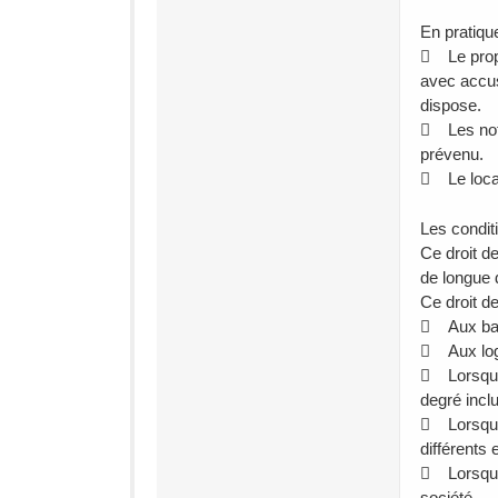
En pratiqu
 Le propr
avec accusé
dispose.
 Les notai
prévenu.
 Le locat
Les condit
Ce droit d
de longue 
Ce droit d
 Aux baux
 Aux loge
 Lorsque 
degré incl
 Lorsque 
différents 
 Lorsque 
société