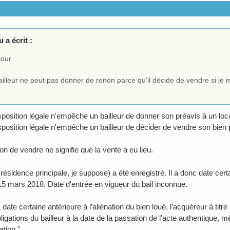
 a écrit :
jour
ailleur ne peut pas donner de renon parce qu'il décide de vendre si je m
position légale n'empêche un bailleur de donner son préavis à un loca
position légale n'empêche un bailleur de décider de vendre son bien 
n de vendre ne signifie que la vente a eu lieu.
 résidence principale, je suppose) a été enregistré. Il a donc date certa
15 mars 2018. Date d'entrée en vigueur du bail inconnue.
 a date certaine antérieure à l’aliénation du bien loué, l’acquéreur à titr
bligations du bailleur à la date de la passation de l’acte authentique, m
ation."