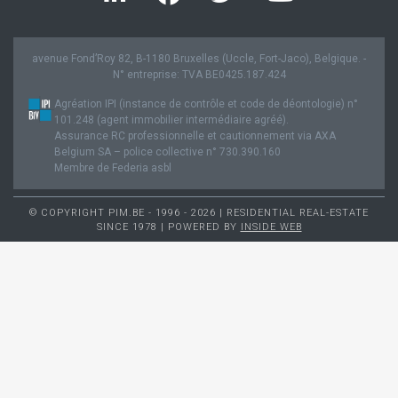
avenue Fond’Roy 82, B-1180 Bruxelles (Uccle, Fort-Jaco), Belgique. -
N° entreprise: TVA BE0425.187.424
Agréation IPI (instance de contrôle et code de déontologie) n°
101.248 (agent immobilier intermédiaire agréé).
Assurance RC professionnelle et cautionnement via AXA
Belgium SA – police collective n° 730.390.160
Membre de Federia asbl
© COPYRIGHT PIM.BE - 1996 - 2026 | RESIDENTIAL REAL-ESTATE
SINCE 1978 | POWERED BY
INSIDE WEB