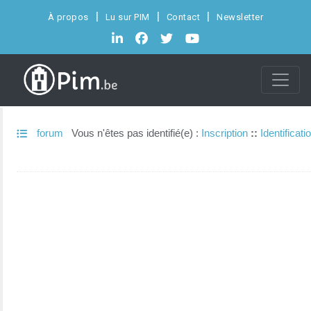
À propos
Lu sur PIM
Contact
Newsletter
forum
Vous n'êtes pas identifié(e) :
Inscription
::
Identificati