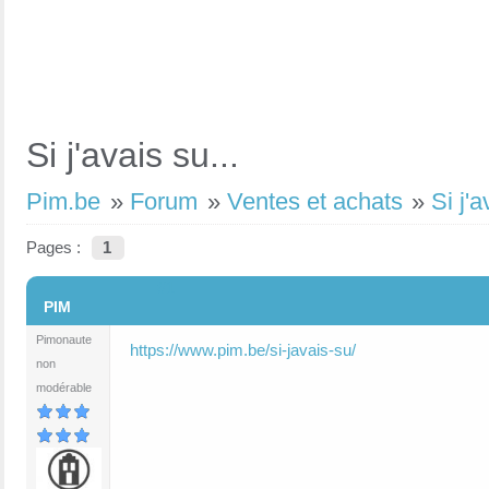
Si j'avais su...
Pim.be
»
Forum
»
Ventes et achats
»
Si j'a
Pages :
1
#1
PIM
Pimonaute
https://www.pim.be/si-javais-su/
non
modérable