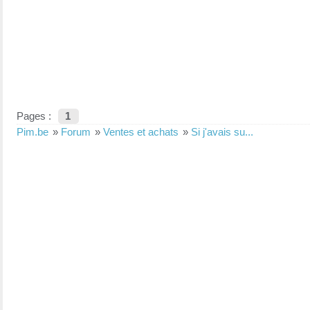
Pages :
1
Pim.be
»
Forum
»
Ventes et achats
»
Si j'avais su...