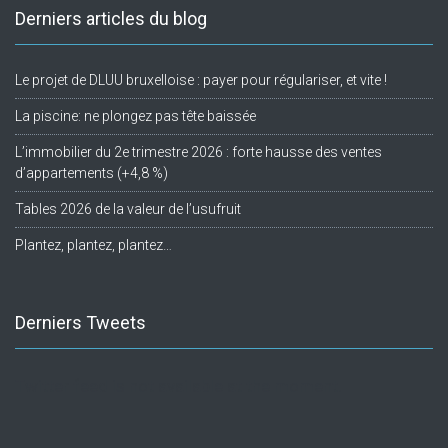
Derniers articles du blog
Le projet de DLUU bruxelloise : payer pour régulariser, et vite !
La piscine: ne plongez pas tête baissée
L’immobilier du 2e trimestre 2026 : forte hausse des ventes
d’appartements (+4,8 %)
Tables 2026 de la valeur de l’usufruit
Plantez, plantez, plantez…
Derniers Tweets
Twitter feed is not available at the moment.