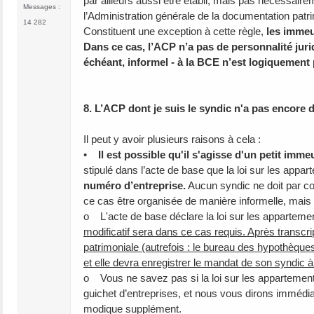
par ailleurs aussi être établi, mais pas nécessair
Messages :
l’Administration générale de la documentation patri
14 282
Constituent une exception à cette règle,
les immeu
Dans ce cas, l’ACP n’a pas de personnalité jurid
échéant, informel - à la BCE n’est logiquement
8. L’ACP dont je suis le syndic n'a pas encore 
Il peut y avoir plusieurs raisons à cela :
•
Il est possible qu'il s'agisse d'un petit im
stipulé dans l’acte de base que la loi sur les appar
numéro d’entreprise.
Aucun syndic ne doit par con
ce cas être organisée de manière informelle, mais 
o L'acte de base déclare la loi sur les apparteme
modificatif sera dans ce cas requis. Après transcr
patrimoniale (autrefois : le bureau des hypothèques)
et elle devra enregistrer le mandat de son syndic 
o Vous ne savez pas si la loi sur les appartement
guichet d’entreprises, et nous vous dirons immédi
modique supplément.