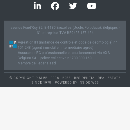
avenue Fond’Roy 82, B-1180 Bruxelles (Uccle, Fort-Jaco), Belgique. -
N° entreprise: TVA BE0425.187.424
Agréation IPI (instance de contrôle et code de déontologie) n°
101.248 (agent immobilier intermédiaire agréé).
Assurance RC professionnelle et cautionnement via AXA
Belgium SA – police collective n° 730.390.160
Membre de Federia asbl
© COPYRIGHT PIM.BE - 1996 - 2026 | RESIDENTIAL REAL-ESTATE
SINCE 1978 | POWERED BY
INSIDE WEB