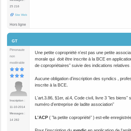
25 216
Site Web
Hors ligne
#4
GT
Pimonaute
Une petite copropriété n'est pas une petite associ
non
morale qui doit être inscrite à la BCE en applicat
modérable
de copropriétaires" suivie des indications relative
Aucune obligation d'inscription des syndics , prof
inscrite à la BCE.
L'art.3.86, §1er, al.4, Code civil, livre 3 "les bie
Inscription :
numéro d'entreprise de ladite association"
11-10-2014
Messages :
L'ACP
( "la petite copropriété" ) est-elle enregistr
14 282
Pour l'inscription du
syndic
en application de l'arr