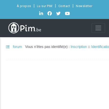
À propos
Lu sur PIM
Contact
Newsletter
forum
Vous n'êtes pas identifié(e) :
Inscription
::
Identificati