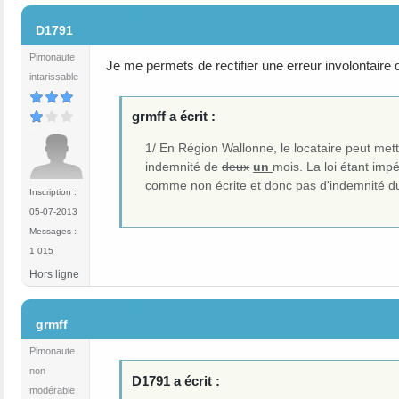
#4
D1791
Pimonaute
Je me permets de rectifier une erreur involontaire 
intarissable
grmff a écrit :
1/ En Région Wallonne, le locataire peut mett
indemnité de
deux
un
mois. La loi étant impér
comme non écrite et donc pas d'indemnité du
Inscription :
05-07-2013
Messages :
1 015
Hors ligne
#5
grmff
Pimonaute
non
D1791 a écrit :
modérable