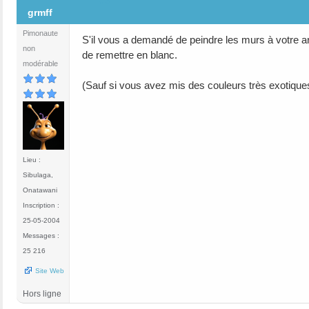
#3
grmff
Pimonaute
S'il vous a demandé de peindre les murs à votre ar
non
de remettre en blanc.
modérable
(Sauf si vous avez mis des couleurs très exotique
Lieu :
Sibulaga,
Onatawani
Inscription :
25-05-2004
Messages :
25 216
Site Web
Hors ligne