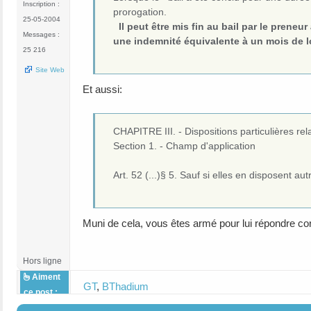
Inscription :
prorogation.
25-05-2004
Il peut être mis fin au bail par le preneu
Messages :
une indemnité équivalente à un mois de l
25 216
Site Web
Et aussi:
CHAPITRE III. - Dispositions particulières rel
Section 1. - Champ d'application
Art. 52 (...)§ 5. Sauf si elles en disposent a
Muni de cela, vous êtes armé pour lui répondre co
Hors ligne
Aiment
GT
,
BThadium
ce post :