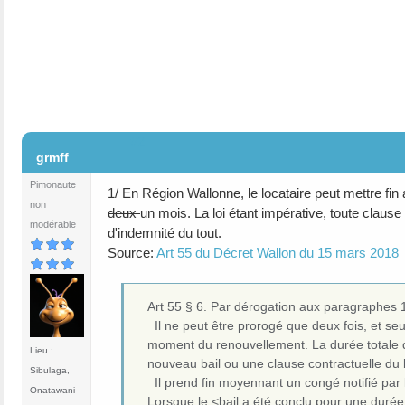
#2
grmff
Pimonaute
1/ En Région Wallonne, le locataire peut mettre fin
non
deux
un mois. La loi étant impérative, toute clause c
modérable
d'indemnité du tout.
Source:
Art 55 du Décret Wallon du 15 mars 2018
Art 55 § 6. Par dérogation aux paragraphes 1e
Il ne peut être prorogé que deux fois, et seu
moment du renouvellement. La durée totale de
Lieu :
nouveau bail ou une clause contractuelle du bai
Sibulaga,
Il prend fin moyennant un congé notifié par l
Onatawani
Lorsque le <bail a été conclu pour une durée i