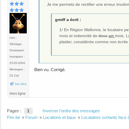
Je me permets de rectifier une erreur involon
grmff a écrit :
1/ En Région Wallonne, le locataire pe
mois et indemnité de
deux
un
mois. La
Lieu :
plaider, considérée comme non écrite 
Sibulaga,
Onatawani
Inscription :
25-05-2004
Bien vu. Corrigé.
Messages :
25 216
Site Web
Hors ligne
Pages :
1
Inverser l'ordre des messages
Pim.be
»
Forum
»
Locations et baux
»
Locataires sortants face 