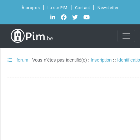
À propos
Lu sur PIM
Contact
Newsletter
forum
Vous n'êtes pas identifié(e) :
Inscription
::
Identificati