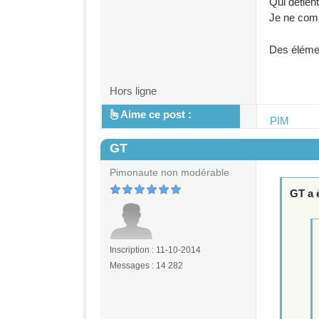
Qui détient
Je ne comp
Des éléme
Hors ligne
Aime ce post :
PIM
GT
#5
Pimonaute non modérable
GT a é
Inscription : 11-10-2014
Messages : 14 282