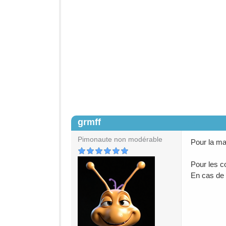
grmff
#2
Pimonaute non modérable
Pour la mai
Pour les c
En cas de 