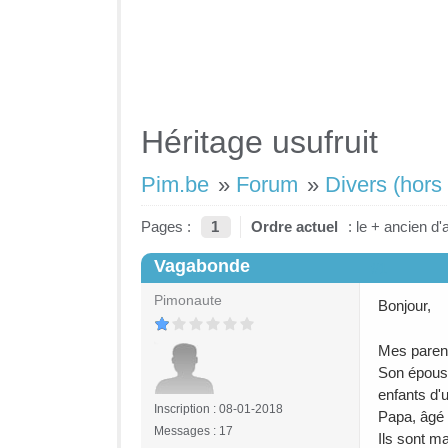
Héritage usufruit
Pim.be
»
Forum
»
Divers (hors 
Pages :
1
Ordre actuel
: le + ancien d'
Vagabonde
#1
Pimonaute
Bonjour,
Mes parent
Son épouse
enfants d'
Inscription : 08-01-2018
Papa, âgé 
Messages : 17
Ils sont m