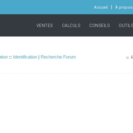
Accueil
À propos
VENTES
CALCULS
CONSEILS
OUTIL
ption
::
Identification
|
Recherche Forum
R