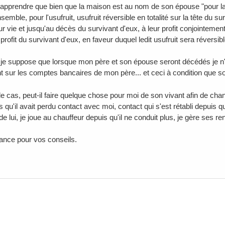
'apprendre que bien que la maison est au nom de son épouse "pour la
emble, pour l'usufruit, usufruit réversible en totalité sur la tête du su
r vie et jusqu'au décès du survivant d'eux, à leur profit conjointement
profit du survivant d'eux, en faveur duquel ledit usufruit sera réversible
 je suppose que lorsque mon père et son épouse seront décédés je n'ai
 sur les comptes bancaires de mon père... et ceci à condition que s
 le cas, peut-il faire quelque chose pour moi de son vivant afin de ch
s qu'il avait perdu contact avec moi, contact qui s'est rétabli depuis
 lui, je joue au chauffeur depuis qu'il ne conduit plus, je gère ses r
ance pour vos conseils.