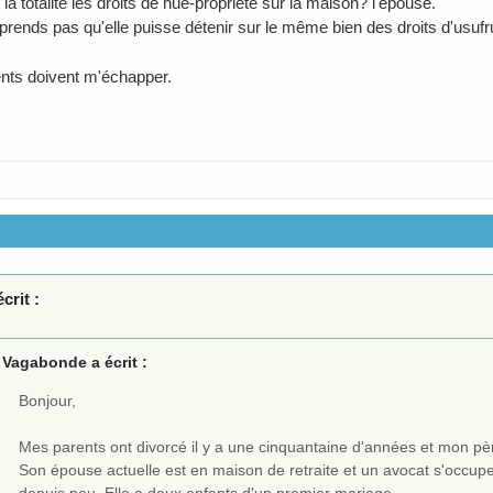
 la totalité les droits de nue-propriété sur la maison? l'épouse.
rends pas qu'elle puisse détenir sur le même bien des droits d'usufrui
nts doivent m'échapper.
crit :
Vagabonde a écrit :
Bonjour,
Mes parents ont divorcé il y a une cinquantaine d'années et mon pèr
Son épouse actuelle est en maison de retraite et un avocat s'occupe
depuis peu. Elle a deux enfants d'un premier mariage.