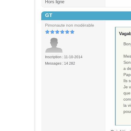
Hors ligne
GT
#4
Pimonaute non modérable
Vagab
Bon
Mes 
Inscription : 11-10-2014
Son 
Messages : 14 282
a d
Pap
Ils 
Je 
que 
cons
la v
pour