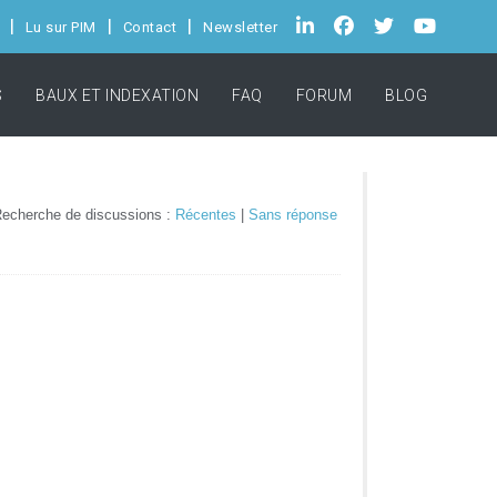
Lu sur PIM
Contact
Newsletter
S
BAUX ET INDEXATION
FAQ
FORUM
BLOG
echerche de discussions :
Récentes
|
Sans réponse