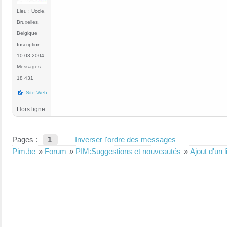
Lieu : Uccle,
Bruxelles,
Belgique
Inscription :
10-03-2004
Messages :
18 431
Site Web
Hors ligne
Pages :
1
Inverser l'ordre des messages
Pim.be
»
Forum
»
PIM:Suggestions et nouveautés
»
Ajout d'un l