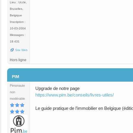
Lieu : Uccle,
Bruxelles,
Belgique
Inscription :
10-03-2004
Messages :
18 431
Site Web
Hors ligne
#7
PIM
Pimonaute
Upgrade de notre page
non
https://www.pim.be/conseils/livres-utiles/
modérable
Le guide pratique de l’immobilier en Belgique (édit