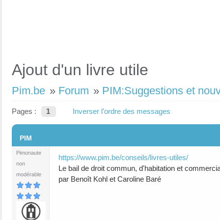
Ajout d'un livre utile
Pim.be
»
Forum
»
PIM:Suggestions et nou
Pages :
1
Inverser l'ordre des messages
#1
PIM
Pimonaute
https://www.pim.be/conseils/livres-utiles/
non
Le bail de droit commun, d'habitation et commerci
modérable
par Benoît Kohl et Caroline Baré