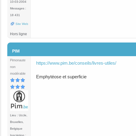
10-03-2004
Messages :
18 431
Site Web
Hors ligne
#3
PIM
Pimonaute
https://www.pim.be/conseils/livres-utiles/
non
modérable
Emphytéose et superficie
Lieu : Uccle,
Bruxelles,
Belgique
Inscription :