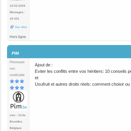
10-03-2004
Messages :
18 431
Site Web
Hors ligne
#4
PIM
Pimonaute
Ajout de :
non
Eviter les conflits entre vos héritiers: 10 consei
modérable
et
Usufruit et autres droits réels: comment choisir ou 
Lieu : Uccle,
Bruxelles,
Belgique