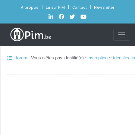
À propos
Lu sur PIM
Contact
Newsletter
forum
Vous n'êtes pas identifié(e) :
Inscription
::
Identificati