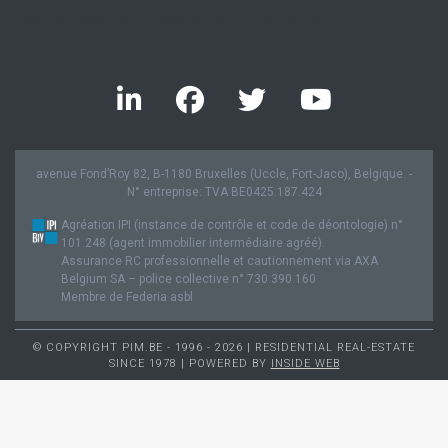
Twitter feed is not available at the moment.
avenue Fond’Roy 82, B-1180 Bruxelles (Uccle, Fort-Jaco), Belgique. -
N° entreprise: TVA BE0425.187.424
Agréation IPI (instance de contrôle et code de déontologie) n°
101.248 (agent immobilier intermédiaire agréé).
Assurance RC professionnelle et cautionnement via AXA
Belgium SA – police collective n° 730.390.160
Membre de Federia asbl
© COPYRIGHT PIM.BE - 1996 - 2026 | RESIDENTIAL REAL-ESTATE
SINCE 1978 | POWERED BY
INSIDE WEB