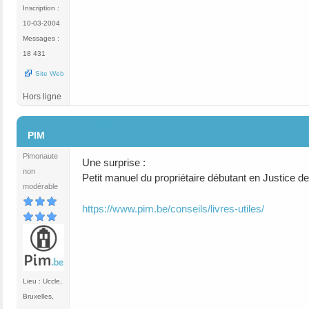
Inscription :
10-03-2004
Messages :
18 431
Site Web
Hors ligne
#5
PIM
Pimonaute
Une surprise :
non
Petit manuel du propriétaire débutant en Justice d
modérable
https://www.pim.be/conseils/livres-utiles/
Lieu : Uccle,
Bruxelles,