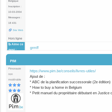
Belgique
Inscription :
10-03-2004
Messages :
18 431
Site Web
Hors ligne
Aime ce
grmff
post :
#6
PIM
Pimonaute
https://www.pim.be/conseils/livres-utiles/
non
Ajout de :
modérable
* ABC de la planification successorale (2e édition)
* How to buy a home in Belgium
* Petit manuel du propriétaire débutant en Justice