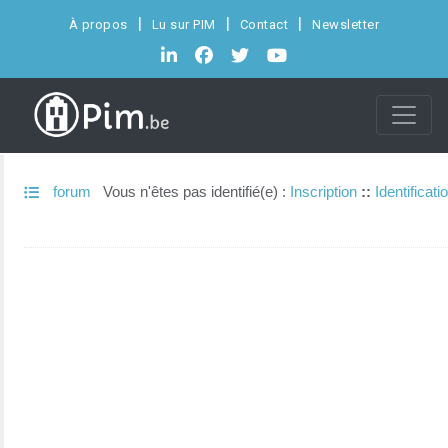
À propos
Lu sur PIM
Contact
Newsletter
forum
Vous n'êtes pas identifié(e) :
Inscription
::
Identificati