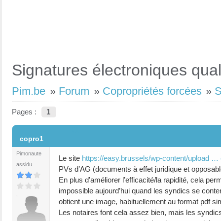
Signatures électroniques qua
Pim.be
»
Forum
»
Copropriétés forcées
»
S
Pages :
1
#1
copro1
Pimonaute
Le site
https://easy.brussels/wp-content/upload …
assidu
PVs d’AG (documents à effet juridique et opposable
En plus d'améliorer l’efficacité/la rapidité, cela p
impossible aujourd’hui quand les syndics se conte
obtient une image, habituellement au format pdf sim
Les notaires font cela assez bien, mais les syndics