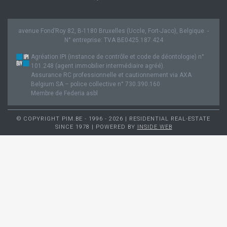
avenue Fond’Roy 82, B-1180 Bruxelles (Uccle, Fort-Jaco), Belgique. -
N° entreprise: TVA BE0425.187.424
Agréation IPI (instance de contrôle et code de déontologie) n°
101.248 (agent immobilier intermédiaire agréé).
Assurance RC professionnelle et cautionnement via AXA
Belgium SA – police collective n° 730.390.160
Membre de Federia asbl
© COPYRIGHT PIM.BE - 1996 - 2026 | RESIDENTIAL REAL-ESTATE
SINCE 1978 | POWERED BY
INSIDE WEB