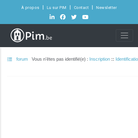
À propos
Lu sur PIM
Contact
Newsletter
forum
Vous n'êtes pas identifié(e) :
Inscription
::
Identificati