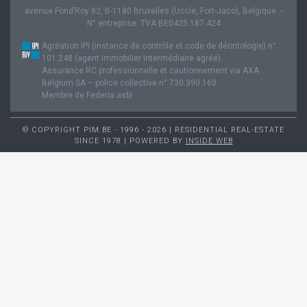
avenue Fond’Roy 82, B-1180 Bruxelles (Uccle, Fort-Jaco), Belgique. -
N° entreprise: TVA BE0425.187.424
Agréation IPI (instance de contrôle et code de déontologie) n°
101.248 (agent immobilier intermédiaire agréé).
Assurance RC professionnelle et cautionnement via AXA
Belgium SA – police collective n° 730.390.160
Membre de Federia asbl
© COPYRIGHT PIM.BE - 1996 - 2026 | RESIDENTIAL REAL-ESTATE
SINCE 1978 | POWERED BY
INSIDE WEB