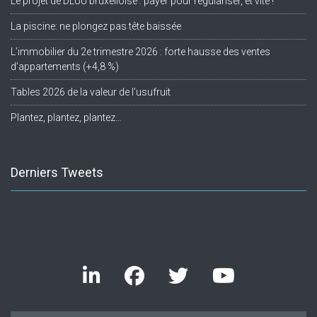
Le projet de DLUU bruxelloise : payer pour régulariser, et vite !
La piscine: ne plongez pas tête baissée
L’immobilier du 2e trimestre 2026 : forte hausse des ventes
d’appartements (+4,8 %)
Tables 2026 de la valeur de l’usufruit
Plantez, plantez, plantez…
Derniers Tweets
Twitter feed is not available at the moment.