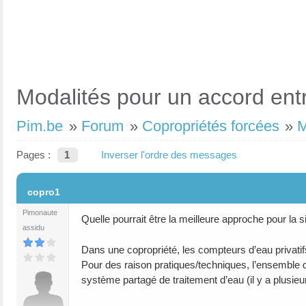
Modalités pour un accord entr
Pim.be
»
Forum
»
Copropriétés forcées
»
M
Pages :
1
Inverser l'ordre des messages
#1
copro1
Pimonaute
Quelle pourrait être la meilleure approche pour la s
assidu
Dans une copropriété, les compteurs d’eau privatif
Pour des raison pratiques/techniques, l’ensemble de
système partagé de traitement d’eau (il y a plusieur