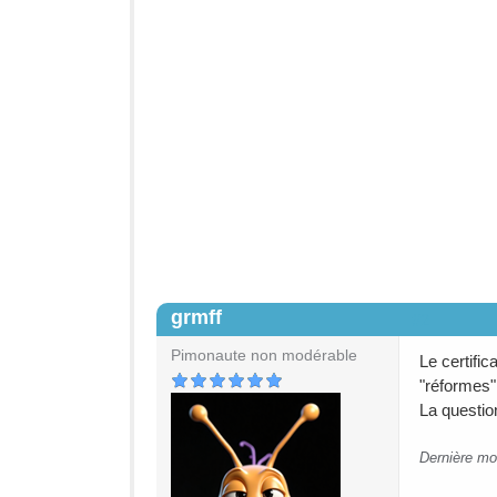
grmff
#2
Pimonaute non modérable
Le certifi
"réformes" 
La question
Dernière mod