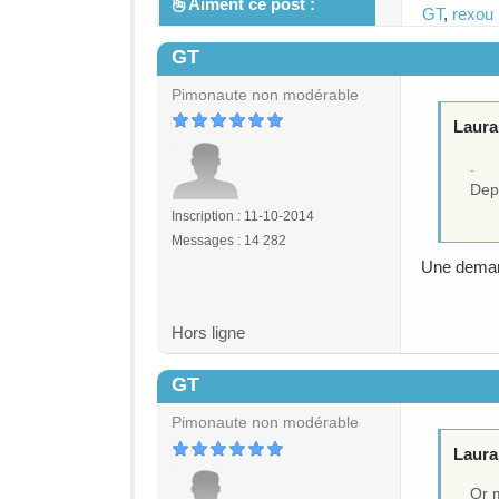
Aiment ce post :
GT
,
rexou
GT
#5
Pimonaute non modérable
Lauran
.
Dep
Inscription : 11-10-2014
Messages : 14 282
Une demand
Hors ligne
GT
#6
Pimonaute non modérable
Lauran
Or m