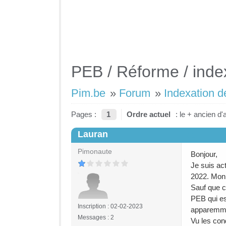
PEB / Réforme / inde
Pim.be
»
Forum
»
Indexation d
Pages :
1
Ordre actuel
: le + ancien d'
Lauran
#1
Pimonaute
Bonjour,
Je suis ac
2022. Mon 
Sauf que c
PEB qui es
Inscription : 02-02-2023
apparemm
Messages : 2
Vu les cond