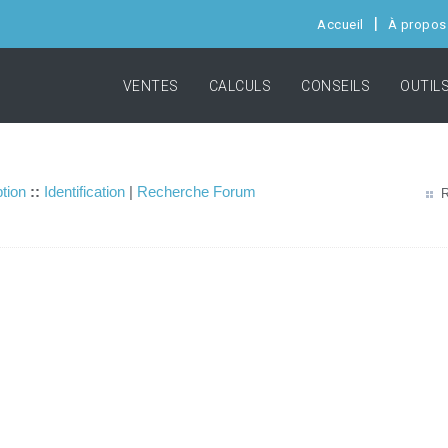
Accueil
À propos
VENTES
CALCULS
CONSEILS
OUTIL
ption
::
Identification
|
Recherche Forum
R