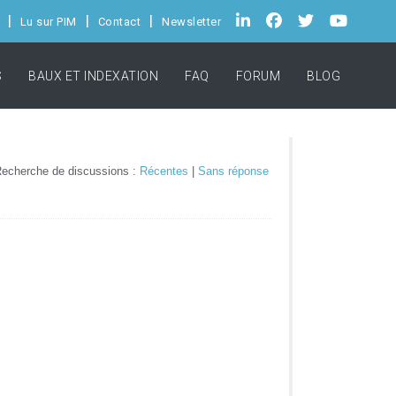
Lu sur PIM
Contact
Newsletter
S
BAUX ET INDEXATION
FAQ
FORUM
BLOG
echerche de discussions :
Récentes
|
Sans réponse