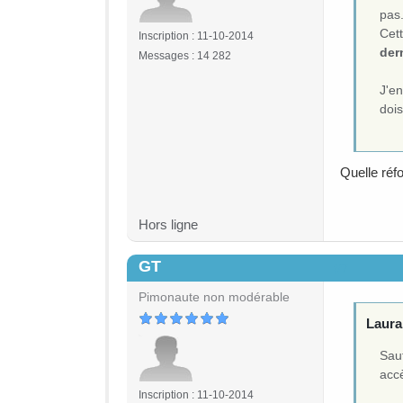
pas
Cett
Inscription : 11-10-2014
der
Messages : 14 282
J'en
dois
Quelle réf
Hors ligne
GT
#7
Pimonaute non modérable
Lauran
Sauf
acc
Inscription : 11-10-2014