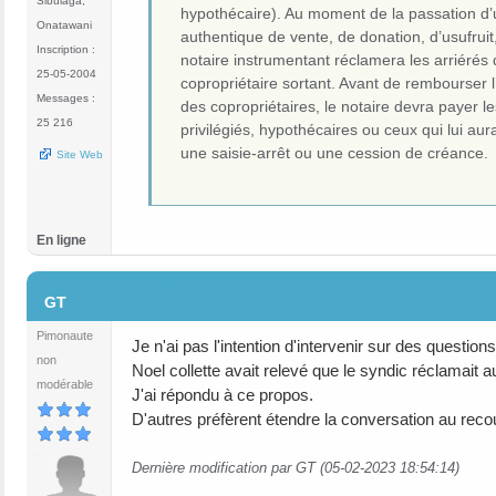
Sibulaga,
hypothécaire). Au moment de la passation d’
Onatawani
authentique de vente, de donation, d’usufruit, 
Inscription :
notaire instrumentant réclamera les arriérés 
25-05-2004
copropriétaire sortant. Avant de rembourser l
Messages :
des copropriétaires, le notaire devra payer l
25 216
privilégiés, hypothécaires ou ceux qui lui aura
une saisie-arrêt ou une cession de créance.
Site Web
En ligne
#15
GT
Pimonaute
Je n'ai pas l'intention d'intervenir sur des questions
non
Noel collette avait relevé que le syndic réclamait 
modérable
J'ai répondu à ce propos.
D'autres préfèrent étendre la conversation au rec
Dernière modification par GT (05-02-2023 18:54:14)