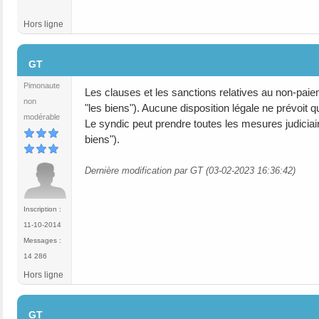
Hors ligne
#5
GT
Pimonaute
Les clauses et les sanctions relatives au non-paiem
non
"les biens"). Aucune disposition légale ne prévoit qu
modérable
Le syndic peut prendre toutes les mesures judiciaire
biens").
Dernière modification par GT (03-02-2023 16:36:42)
Inscription :
11-10-2014
Messages :
14 286
Hors ligne
#6
GT