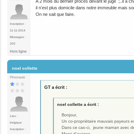
A 2 mois du dernier procès devant le juge ;..il a ch
il n'est plus domicile dans notre immeuble mais 
On ne sait que faire.
Inscription :
11-11-2014
Messages :
203
Hors ligne
#8
noel collette
Pimonaute
GT a écrit :
noel collette a écrit :
Bonjour,
Lieu :
Un co-propriétaire mauvais payeurs est-
belgique
Dans ce cas-ci, jeune maman avec de
Inscription :
Merci d'avance.