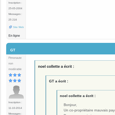
Inscription :
25-05-2004
Messages :
25 216
Site Web
En ligne
#12
GT
Pimonaute
non
noel collette a écrit :
modérable
GT a écrit :
noel collette a écrit :
Inscription :
Bonjour,
11-10-2014
Un co-propriétaire mauvais payeu
Messages :