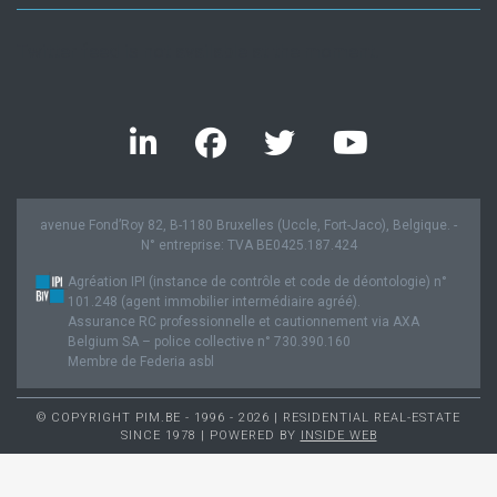
Twitter feed is not available at the moment.
avenue Fond’Roy 82, B-1180 Bruxelles (Uccle, Fort-Jaco), Belgique. -
N° entreprise: TVA BE0425.187.424
Agréation IPI (instance de contrôle et code de déontologie) n°
101.248 (agent immobilier intermédiaire agréé).
Assurance RC professionnelle et cautionnement via AXA
Belgium SA – police collective n° 730.390.160
Membre de Federia asbl
© COPYRIGHT PIM.BE - 1996 - 2026 | RESIDENTIAL REAL-ESTATE
SINCE 1978 | POWERED BY
INSIDE WEB