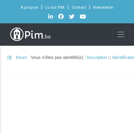
À propos
Lu sur PIM
Contact
Newsletter
forum
Vous n'êtes pas identifié(e) :
Inscription
::
Identificati