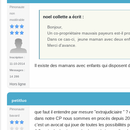
Pimonaute
non
noel collette a écrit :
modérable
Bonjour,
Un co-propriétaire mauvais payeurs est-il prot
Dans ce cas-ci, jeune maman avec deux enf
Merci d'avance.
Inscription :
11-10-2014
Il existe des mamans avec enfants qui disposent d
Messages :
14 286
Hors ligne
#7
petitluc
Pimonaute
que faut il entendre par mesure "extrajudiciaire " 
bavard
dans notre CP nous sommes en procès depuis 20 ans
c'est un avocat qui joue de toutes les possibilités